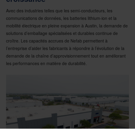
Avec des industries telles que les semi-conducteurs, les
communications de données, les batteries lithium-ion et la
mobilité électrique en pleine expansion à Austin, la demande de
solutions d’emballage spécialisées et durables continue de
croître. Les capacités accrues de Nefab permettent à
l’entreprise d’aider les fabricants à répondre à l’évolution de la
demande de la chaîne d’approvisionnement tout en améliorant
les performances en matière de durabilité.