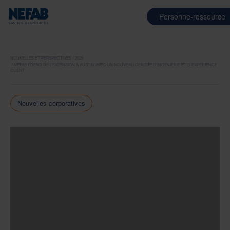
Personne-ressource
NOUVELLES ET PERSPECTIVES
2025
NEFAB PREND DE L’EXPANSION À AUSTIN AVEC UN NOUVEAU CENTRE D’INGÉNIERIE ET D’EXPÉRIENCE
CLIENT
Nouvelles corporatives