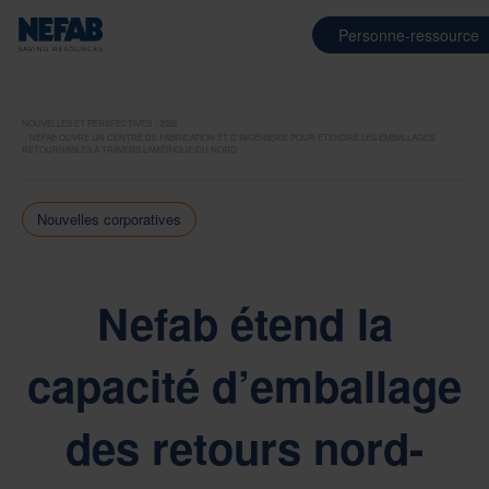
Personne-ressource
NOUVELLES ET PERSPECTIVES
2026
NEFAB OUVRE UN CENTRE DE FABRICATION ET D’INGÉNIERIE POUR ÉTENDRE LES EMBALLAGES
RETOURNABLES À TRAVERS L’AMÉRIQUE DU NORD
Nouvelles corporatives
Nefab étend la
capacité d’emballage
des retours nord-