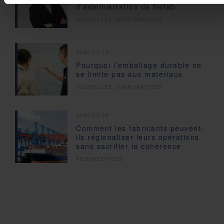
d’administration de Nefab
NOUVELLES CORPORATIVES
2026.07.14
Pourquoi l’emballage durable ne
se limite pas aux matériaux
NOUVELLES CORPORATIVES
2026.06.29
Comment les fabricants peuvent-
ils régionaliser leurs opérations
sans sacrifier la cohérence
PERSPECTIVES