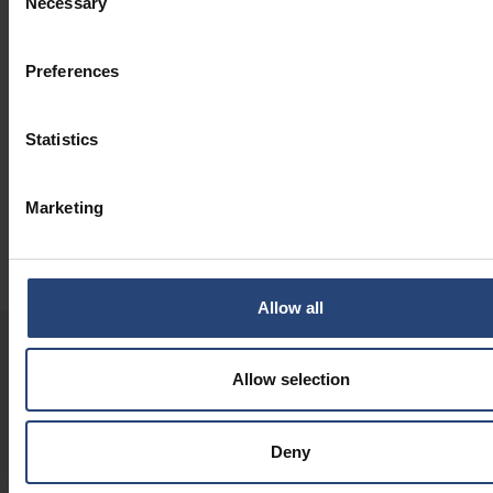
Necessary
Selection
Preferences
Statistics
Marketing
Allow all
NOS DERNIÈRES NOUVELLES ET PERSPECTIVES
Allow selection
Deny
2026.07.30
Changements au conseil