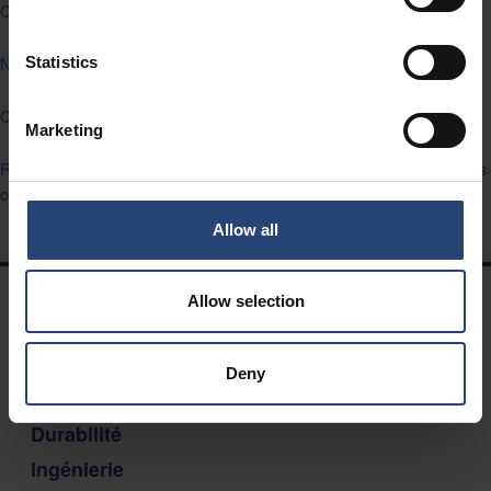
Conditions générales d’achat
Statistics
Nefab Liste des matériaux restreints
Code de conduite de Nefab
Marketing
Renseignements sur la protection de la vie privée pour les partenaires
commerciaux
Allow all
Allow selection
LA NAVIGATION
Des solutions
Deny
Carrières
Durabilité
Ingénierie