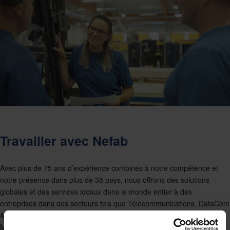
Travailler avec Nefab
Avec plus de 75 ans d’expérience combinés à notre compétence et
notre présence dans plus de 38 pays, nous offrons des solutions
globales et des services locaux dans le monde entier à des
entreprises dans des secteurs tels que Télécommunications, DataCom
& Cloud, Semi-Conducteurs, Énergie, Soins de Santé, Exploitation
Minière et Construction et LIB & Mobilité.