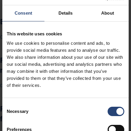
Consent
Details
About
Enregistrement des fournisseurs
This website uses cookies
Cliquez ici pour vous inscrire en tant que fournisseur
We use cookies to personalise content and ads, to
provide social media features and to analyse our traffic.
We also share information about your use of our site with
Formulaire de demande de
our social media, advertising and analytics partners who
renseignements du fournisseur
may combine it with other information that you’ve
provided to them or that they’ve collected from your use
Cliquez ici pour soumettre votre demande
of their services.
Consent
Renseignements à l’intention des
Necessary
Selection
fournisseurs
Preferences