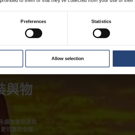
 provided to them or that they’ve collected from your use of their
Preferences
Statistics
Allow selection
裝與物
從永續包裝到高效
、更可靠的全球