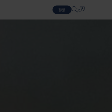
聯繫
選擇語言
務
循環商業模式
包裝設計
防禦
English
中文 (简体)
提供可持續的包裝和服務
設計優化包裝
物流
Română
Dansk
員工
務
中文 (繁體)
Português
務
Čeština
Polski
報告、治理與合規
半導體
可持續發展是 Nefab 公司治理
Français (Canada)
Norsk
Français
Lietuvių
Português Brasileiro
한국어
Español (América Latina)
Italiano