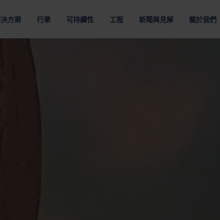
解決方案
行業
可持續性
工程
新聞與見解
關於我們
裝解決方案
於NEFAB
地點
組織
職業
物流服
和電動汽車
客戶供應鏈
多材料
數據通信和雲
程解決方案
通過提高運輸效率將碳排放降至最低
採用最佳包裝材料節省資源
類型
按材質
按要求
包裝優化
略
美洲
企業領導團隊
在Nefab工作
第三方
包裝
纖維包裝
可重複使用包裝
包裝的數位解決方案
策
亞太地區
董事會
認識我們的
包裝服
包裝
塑料包裝
消耗性包裝
生命週期分析 GreenCalc
購品牌
歐洲
Nefab 的所有者
全球生計劃
匯集服
人與道德
包裝測試
盤
膠合板包裝
危險品包裝
包裝評估
工作機會
醫療
電信
由我們簡單、尊重和賦權的核心價值觀驅動
透過包裝測試保障您的產品
板
木質包裝
更多
其他行業