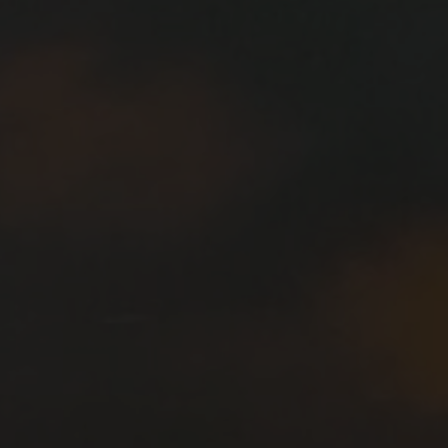
Tiếng Việt
Deutsch
Svenska
Suomi
Español
Eesti
Slovenčina
Nederlands