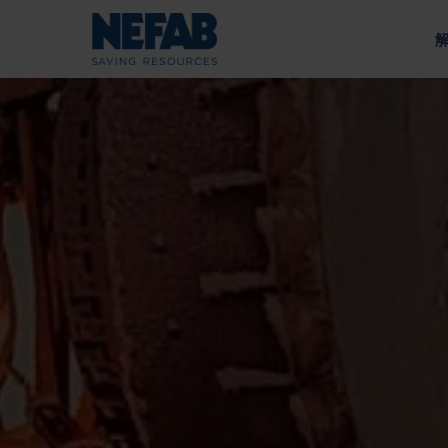
包
關
我們的方法
我們的宗旨
鋰離子電池
為您的供應鏈量身打造的工
通過可持續發展推動價值
按
能源
戰
內
政
外
收
我們的供應鏈
托
採礦與建築
負責任的採購和供應商評估
棧