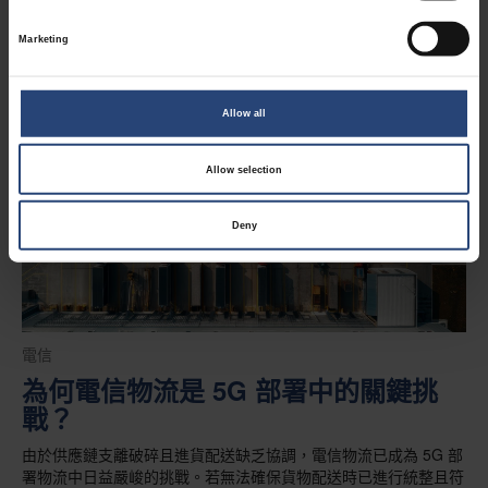
效率 56%，並減少 74% 的二氧化碳排放量。
Marketing
2026年5月7日
Allow all
Allow selection
Deny
電信
為何電信物流是 5G 部署中的關鍵挑
戰？
由於供應鏈支離破碎且進貨配送缺乏協調，電信物流已成為 5G 部
署物流中日益嚴峻的挑戰。若無法確保貨物配送時已進行統整且符