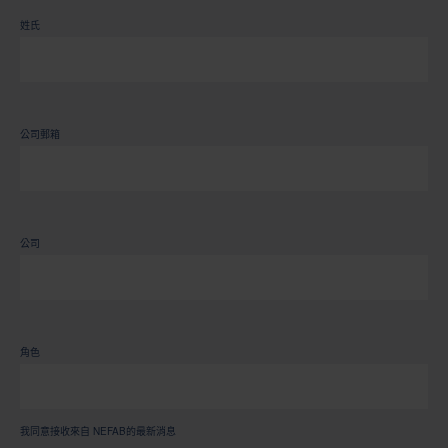
姓氏
公司郵箱
公司
角色
我同意接收來自 NEFAB的最新消息