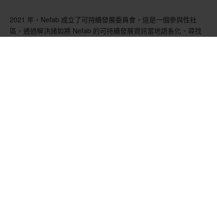
2021 年，Nefab 成立了可持續發展委員會，這是一個參與性社
區，通過解決諸如將 Nefab 的可持續發展資訊當地語系化、尋找
新的可持續材料和推動組織內部變革等主題，在推進我們的目標方
面發揮著重要作用。Nefab 董事會負責制定可持續發展的方向和目
標。
可持續發展治理
作為我們宗旨的一個重要方面，可持續發展是 Nefab治理的核心，
從董事會到首席執行官和公司領導團隊都是如此。我們的首席執行
官負責成功實施我們的可持續發展戰略。可持續發展項目/倡議的
工作由負責創新和投資組合的執行副總裁領導，他直接向首席執行
官報告。每天，可持續發展主題都由各部門主管以及集團主要的可
持續發展職能部門負責管理。