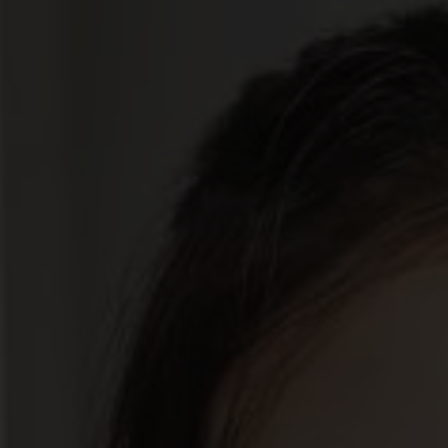
Tiếng Việt
Deutsch
Svenska
Suomi
Español
Eesti
Slovenčina
Nederlands