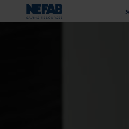
包
關
我們的方法
我們的宗旨
鋰離子電池
為您的供應鏈量身打造的工
通過可持續發展推動價值
按
能源
戰
內
政
外
收
我們的供應鏈
托
採礦與建築
負責任的採購和供應商評估
棧