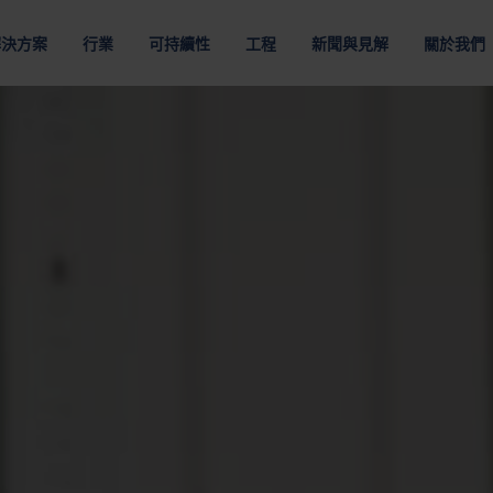
解決方案
行業
可持續性
工程
新聞與見解
關於我們
裝解決方案
於NEFAB
地點
組織
職業
物流服
和電動汽車
客戶供應鏈
多材料
數據通信和雲
程解決方案
通過提高運輸效率將碳排放降至最低
採用最佳包裝材料節省資源
類型
按材質
按要求
包裝優化
略
美洲
企業領導團隊
在Nefab工作
第三方
包裝
纖維包裝
可重複使用包裝
包裝的數位解決方案
策
亞太地區
董事會
認識我們的
包裝服
包裝
塑料包裝
消耗性包裝
生命週期分析 GreenCalc
購品牌
歐洲
Nefab 的所有者
全球生計劃
匯集服
人與道德
包裝測試
盤
膠合板包裝
危險品包裝
包裝評估
工作機會
醫療
電信
由我們簡單、尊重和賦權的核心價值觀驅動
透過包裝測試保障您的產品
板
木質包裝
更多
其他行業