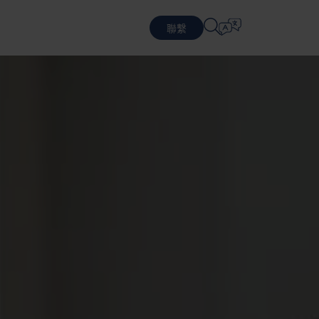
聯繫
選擇語言
務
循環商業模式
包裝設計
防禦
English
中文 (简体)
提供可持續的包裝和服務
設計優化包裝
物流
Română
Dansk
員工
務
中文 (繁體)
Português
務
Čeština
Polski
報告、治理與合規
半導體
可持續發展是 Nefab 公司治理
Français (Canada)
Norsk
Français
Lietuvių
Português Brasileiro
한국어
Español (América Latina)
Italiano