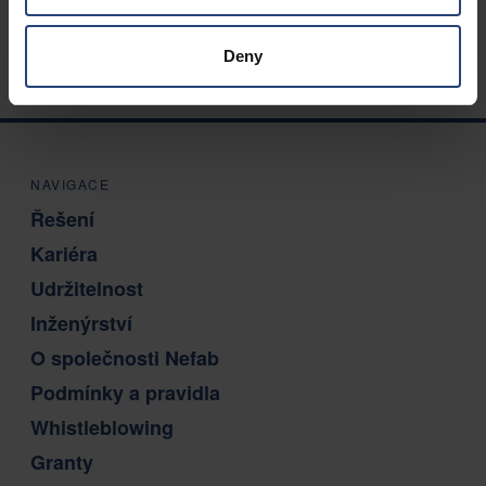
Prozkoumejte kariéru v Nefabu
Deny
NAVIGACE
Řešení
Kariéra
Udržitelnost
Inženýrství
O společnosti Nefab
Podmínky a pravidla
Whistleblowing
Granty