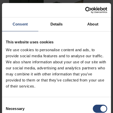
Consent
Details
About
Ochrana pro kritické
This website uses cookies
aplikace
We use cookies to personalise content and ads, to
provide social media features and to analyse our traffic.
Obranné programy závisí na tom, aby dodávané vybavení
We also share information about your use of our site with
dorazilo v bezpečí, splňovalo všechny předpisy a bylo
our social media, advertising and analytics partners who
připraveno k nasazení. Společnost Nefab poskytuje
may combine it with other information that you’ve
technicky propracovaná obalová řešení a integrované
provided to them or that they’ve collected from your use
of their services.
logistické služby, které pomáhají snižovat rizika při
skladování, manipulaci, přepravě i údržbě. Ať už se jedná
o citlivou elektroniku, nebezpečné materiály, těžké
Consent
systémy nebo náhradní díly, podporujeme obranné
Necessary
Selection