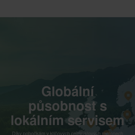
Globální
působnost s
lokálním servisem
Díky pobočkám v klíčových průmyslových regionech