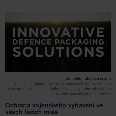
Kompletní obalová řešení
Společnost Nefab přizpůsobuje všechna řešení konkrétním
aplikacím a toku dodavatelského řetězce, aby svým zákazníkům
zajistila optimální průběh procesů
Ochrana vojenského vybavení ve
všech fázích mise