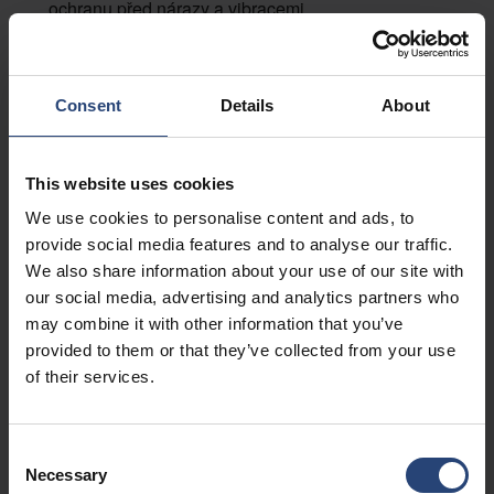
ochranu před nárazy a vibracemi.
Zjistěte více
Consent
Details
About
Obalové materiály pro součástky, nástroje a
destičky
This website uses cookies
Zajišťuje bezpečnou manipulaci a přepravu
We use cookies to personalise content and ads, to
citlivých polovodičových součástek, nástrojů a
provide social media features and to analyse our traffic.
destiček, které vyžadují kontrolu kontaminace a
We also share information about your use of our site with
fyzickou ochranu.
our social media, advertising and analytics partners who
may combine it with other information that you’ve
Zjistěte více
provided to them or that they’ve collected from your use
of their services.
Obaly pro čisté prostory
Consent
Zajistěte manipulaci a přepravu citlivých produktů
Necessary
Selection
používaných v čistých prostorách s kontrolou