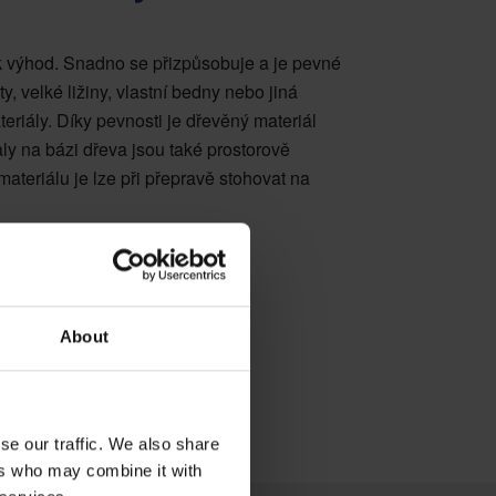
k výhod. Snadno se přizpůsobuje a je pevné
, velké ližiny, vlastní bedny nebo jiná
teriály. Díky pevnosti je dřevěný materiál
ly na bázi dřeva jsou také prostorově
ateriálu je lze při přepravě stohovat na
Nákladově efektivní
About
se our traffic. We also share
ers who may combine it with