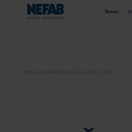
Řešení
O
OBALOVÁ ŘEŠENÍ
O SPOLEČNOSTI NEF
NÁŠ CÍL
NÁŠ PŘÍSTUP
LIB & E-
Řízení hodnoty prostřednictvím udržitelnosti
Inženýrská řešení na míru 
Podle typu
Podle materiálu
Podle
ENERGIE
Strategie
Vnitřní balení
Obaly z vláken
Vratn
Zásady
ŘEŠENÍ
OBALOVÁ ŘEŠENÍ
VNĚJŠÍ OBAL
OBALY ZE DŘEVA
Vnější obal
Plastové obaly
Použi
Získané značky
NÁŠ DODAVATELSKÝ ŘETĚZEC
DESIGN O
Zásobníky
Obaly z překližky
Bale
TĚŽBA A STAVEBNICTVÍ
Odpovědné získávání zdrojů a hodn
Návrh optim
Palety
Obaly ze dřeva
Více