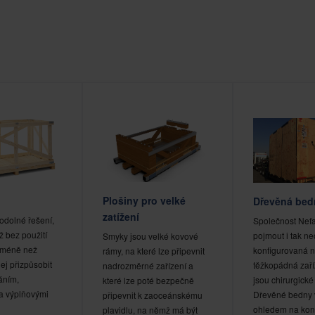
Plošiny pro velké
Dřevěná bed
zatížení
odolné řešení,
Společnost Nef
 bez použití
pojmout i tak n
Smyky jsou velké kovové
á méně než
konfigurovaná 
rámy, na které lze připevnit
jej přizpůsobit
těžkopádná zaří
nadrozměrné zařízení a
áním,
jsou chirurgické
které lze poté bezpečně
a výplňovými
Dřevěné bedny 
připevnit k zaoceánskému
ohledem na ko
plavidlu, na němž má být