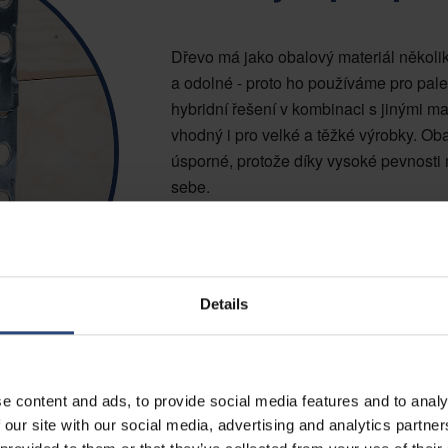
Dřevo má jako obalový materiál několi
a odolné - proto ho používáme pro palety
hybridní řešení v kombinaci s jinými ma
vhodný i pro velké a těžké výrobky. Oba
úsporné, protože díky vysoké pevnosti m
sebe.
DŘEVĚNÝ MATERIÁL
Pevný a odolný materiál
Details
Snadné přizpůsobení
e content and ads, to provide social media features and to analy
 our site with our social media, advertising and analytics partn