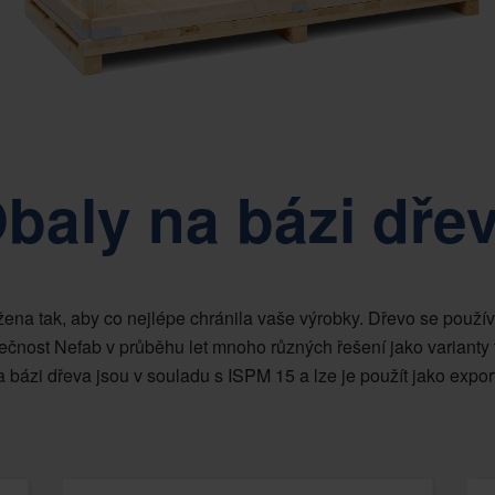
baly na bázi dře
ena tak, aby co nejlépe chránila vaše výrobky. Dřevo se používá
olečnost Nefab v průběhu let mnoho různých řešení jako varianty
a bázi dřeva jsou v souladu s ISPM 15 a lze je použít jako export