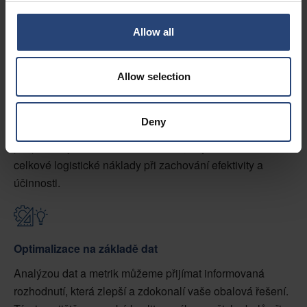
Allow all
Allow selection
Snížení nákladů
Analýzou různých prvků dodavatelských řetězců našich
Deny
zákazníků, včetně přepravy, skladování a manipulace,
přizpůsobujeme obalová řešení tak, aby minimalizovala
celkové logistické náklady při zachování efektivity a
účinnosti.
Optimalizace na základě dat
Analýzou dat a metrik můžeme přijímat informovaná
rozhodnutí, která zlepší a zdokonalí vaše obalová řešení.