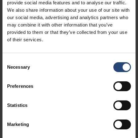
provide social media features and to analyse our traffic.
We also share information about your use of our site with
Navrhujeme
our social media, advertising and analytics partners who
may combine it with other information that you’ve
optimalizované
provided to them or that they’ve collected from your use
of their services.
obaly
Consent
Upřednostňujeme holistický a efektivní design a výběr
Necessary
Selection
materiálů, čímž se snažíme dosáhnout úspor a rozšířit
snížení dopadu na životní prostředí nad rámec balení,
včetně dopravy, manipulace, ochrany a skladování, a
Preferences
zároveň zajistit vysokou úroveň kvality. Využitím našeho
3D inženýrského procesu navíc umožňujeme efektivní
Statistics
globální spolupráci.
Marketing