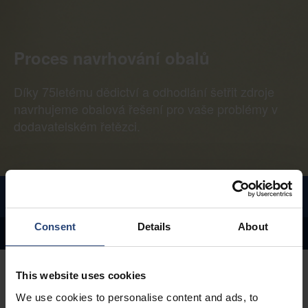
Proces navrhování obalů
Díky 75letému dědictví a odhodlání šetřit zdroje
navrhujeme obalová řešení pro vaše problémy v
dodavatelském řetězci.
OBALOVÉ INŽENÝRSTVÍ A ANALÝZA
Consent
Details
About
Kontaktujte nás
Pokyny pro udržitelný design
GreenCalc
This website uses cookies
We use cookies to personalise content and ads, to