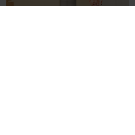
Kde začít s optimalizací obalů?
Pokud chcete optimalizovat své balení, ale nevíte, kde
začít, je účinným výchozím bodem posouzení balení.
Během procesu posouzení tým odborníků na balení
zkontroluje všechny balicí procesy ve vašem závodě, aby
identifikoval příležitosti s velkým dopadem. Obdržíte
jasná doporučení založená na datech a nové koncepce
balení, které sníží náklady, zlepší udržitelnost a zajistí
soulad s předpisy.