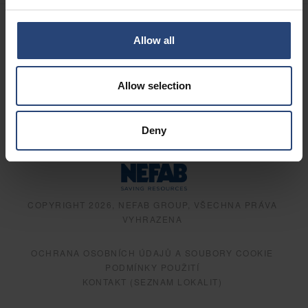
Allow all
Allow selection
Deny
COPYRIGHT 2026, NEFAB GROUP, VŠECHNA PRÁVA
VYHRAZENA
OCHRANA OSOBNÍCH ÚDAJŮ A SOUBORY COOKIE
PODMÍNKY POUŽITÍ
KONTAKT (SEZNAM LOKALIT)