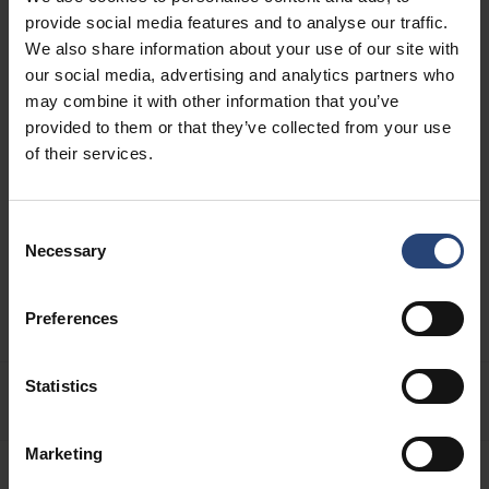
provide social media features and to analyse our traffic.
Řešení
We also share information about your use of our site with
Kariéra
our social media, advertising and analytics partners who
Udržitelnost
may combine it with other information that you’ve
provided to them or that they’ve collected from your use
Inženýrství
of their services.
O společnosti Nefab
Podmínky a pravidla
Consent
Whistleblowing
Necessary
Selection
Granty
Zajišťování zdrojů
Preferences
Statistics
O STRÁNKÁCH
Marketing