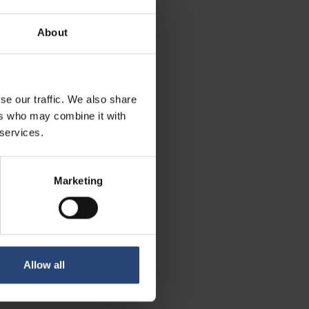
About
 požadavky jako minimální
ovaných stran.
se our traffic. We also share
ers who may combine it with
 services.
lobálních a místních cílů,
Marketing
 jejich význam pro spokojenost
Allow all