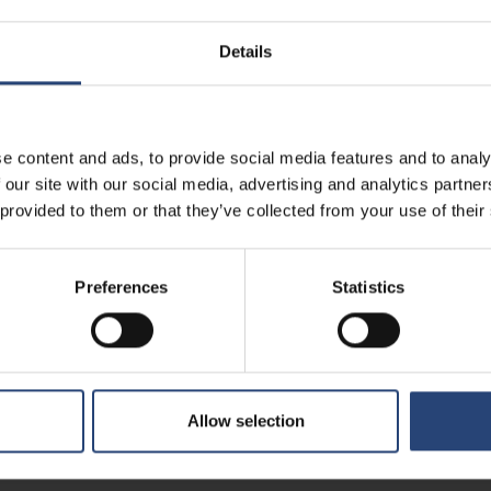
Details
je, které zajišťují, že jsou splněny všechny platné právní a regulační
, které skupina Nefab převzala od svých partnerů nebo jiných zainteres
e content and ads, to provide social media features and to analy
VÁNÍ
 our site with our social media, advertising and analytics partn
 provided to them or that they’ve collected from your use of their
st Nefab hlavním cílem, který se rozvíjí prostřednictvím implementace g
trojů pro zmírňování, nápravu a prevenci problémů.
Preferences
Statistics
 Nefab posiluje postavení svých zaměstnanců, protože si uvědomujeme
st.
Allow selection