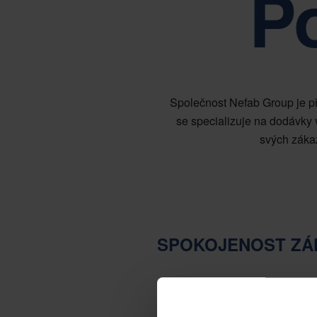
Po
Společnost Nefab Group je př
se specializuje na dodávky 
svých zákaz
SPOKOJENOST ZÁ
Skupina Nefab se vždy zaměřuje na 
poskytovat nejvyšší kvalitu.