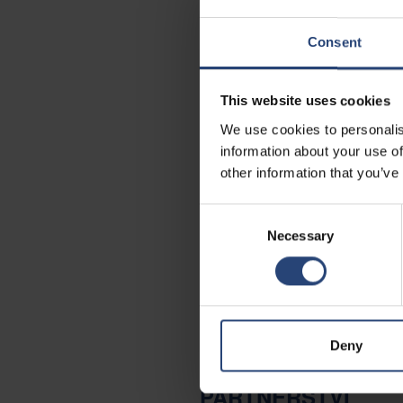
PRÁVNÍ PLNĚNÍ
Consent
Jsou zavedeny účinné procesy a zdro
požadavky, jakož i další požadavky
This website uses cookies
We use cookies to personalis
NEUSTÁLÉ ZLEPŠO
information about your use of
other information that you’ve
Neustálé zlepšování je pro společno
Consent
sledování výkonnosti procesů a nás
Necessary
Selection
EMPOWERMENT
Lidé jsou hlavním zdrojem skupiny.
našich partnerů i pro naši budoucno
Deny
PARTNERSTVÍ