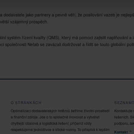
 dodavatele jako partnery a pevně věří, že posilování vazeb je nejlepš
jvětší vzájemný prospěch.
ní systém řízení kvality (QMS), který má pomoci zajistit naplňování a 
společnosti Nefab se zavázali dodržovat a řídit se touto globální politi
O STRÁNKÁCH
SEZNAMT
Optimalizací dodavatelských řetězců šetříme životní prostředí
Kontaktujte 
a finanční zdroje. Jde o to společně inovovat a vytvářet
řešeních. S
chytřejší obalová a logistická řešení, přičemž vždy
podporu, tak
respektujeme jednotlivce a etické normy. To přispívá k lepším
Kontakt