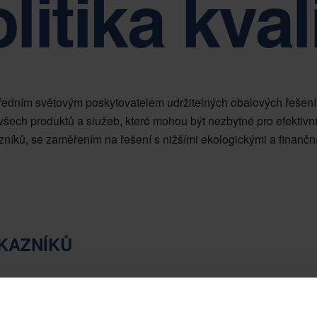
litika kval
Udržitelnost je základem řízení společnosti Nefab
edním světovým poskytovatelem udržitelných obalových řešení a 
všech produktů a služeb, které mohou být nezbytné pro efektivn
níků, se zaměřením na řešení s nižšími ekologickými a finančn
KAZNÍKŮ
to, aby svým partnerům poskytovala taková řešení, která uspokojí jeji