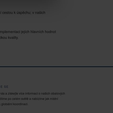
í cestou k úspěchu; v našich
implementaci jejích hlavních hodnot
kou kvality.
E SE
nás a získejte více informací o našich obalových
ídlíme po celém světě a nabízíme jak místní
 globální koordinaci.