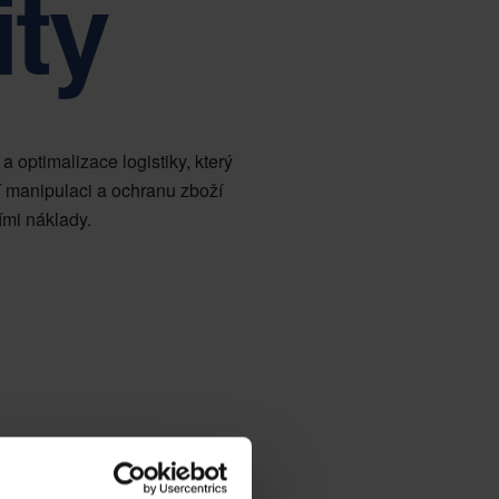
ity
Tiếng Việt
Deutsch
Svenska
Suomi
Español
Eesti
Slovenčina
Nederlands
optimalizace logistiky, který
í manipulaci a ochranu zboží
ími náklady.
ch potřeby a očekávání, a snaží se