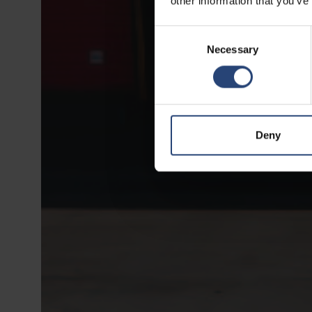
other information that you’ve
Consent
Necessary
Selection
Deny