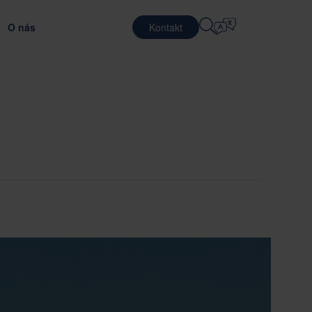
O nás
Kontakt
Výběr Jazyka
ARIÉRA
LOGISTICKÉ SLUŽBY
OBRANA
CIRKULÁRNÍ OBCHODNÍ MODELY
English
中文 (简体)
málnímu obalovému materiálu
S udržitelnými obaly a službami
áce ve společnosti Nefab
Smluvní logistika
Română
Dansk
znamte se s našimi lidmi
Balicí služby
中文 (繁體)
Português
nCalc
obální trainee program
Služby poolingu
Čeština
Polski
acovní příležitosti
POLOVODIČE
i: jednoduchost, respekt a posílení.
tování obalů
Français (Canada)
Norsk
Français
Lietuvių
Português Brasileiro
한국어
Español (América Latina)
Italiano