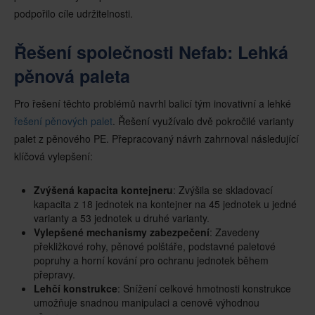
podpořilo cíle udržitelnosti.
Řešení společnosti Nefab: Lehká
pěnová paleta
Pro řešení těchto problémů navrhl balicí tým inovativní a lehké
řešení pěnových palet
. Řešení využívalo dvě pokročilé varianty
palet z pěnového PE. Přepracovaný návrh zahrnoval následující
klíčová vylepšení:
Zvýšená kapacita kontejneru
: Zvýšila se skladovací
kapacita z 18 jednotek na kontejner na 45 jednotek u jedné
varianty a 53 jednotek u druhé varianty.
Vylepšené mechanismy zabezpečení
: Zavedeny
překližkové rohy, pěnové polštáře, podstavné paletové
popruhy a horní kování pro ochranu jednotek během
přepravy.
Lehčí konstrukce
: Snížení celkové hmotnosti konstrukce
umožňuje snadnou manipulaci a cenově výhodnou