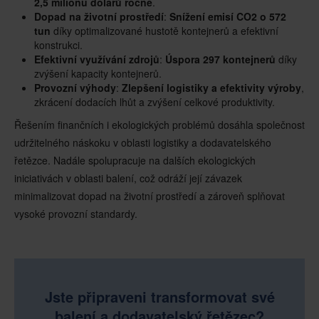
2,5 milionu dolarů ročně
.
Dopad na životní prostředí
:
Snížení emisí CO2 o 572
tun
díky optimalizované hustotě kontejnerů a efektivní
konstrukci.
Efektivní využívání zdrojů
:
Úspora 297 kontejnerů
díky
zvýšení kapacity kontejnerů.
Provozní výhody
:
Zlepšení logistiky a efektivity výroby
,
zkrácení dodacích lhůt a zvýšení celkové produktivity.
Řešením finančních i ekologických problémů dosáhla společnost
udržitelného náskoku v oblasti logistiky a dodavatelského
řetězce. Nadále spolupracuje na dalších ekologických
iniciativách v oblasti balení, což odráží její závazek
minimalizovat dopad na životní prostředí a zároveň splňovat
vysoké provozní standardy.
Jste připraveni transformovat své
balení a dodavatelský řetězec?