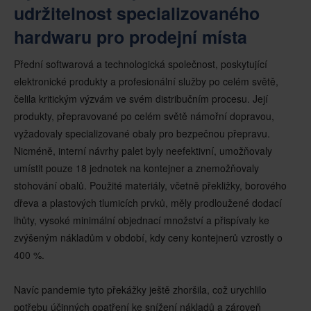
udržitelnost specializovaného
hardwaru pro prodejní místa
Přední softwarová a technologická společnost, poskytující
elektronické produkty a profesionální služby po celém světě,
čelila kritickým výzvám ve svém distribučním procesu. Její
produkty, přepravované po celém světě námořní dopravou,
vyžadovaly specializované obaly pro bezpečnou přepravu.
Nicméně, interní návrhy palet byly neefektivní, umožňovaly
umístit pouze 18 jednotek na kontejner a znemožňovaly
stohování obalů. Použité materiály, včetně překližky, borového
dřeva a plastových tlumicích prvků, měly prodloužené dodací
lhůty, vysoké minimální objednací množství a přispívaly ke
zvýšeným nákladům v období, kdy ceny kontejnerů vzrostly o
400 %.
Navíc pandemie tyto překážky ještě zhoršila, což urychlilo
potřebu účinných opatření ke snížení nákladů a zároveň