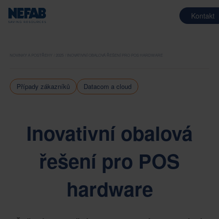
Kontakt
NOVINKY A POSTŘEHY
2025
INOVATIVNÍ OBALOVÁ ŘEŠENÍ PRO POS HARDWARE
Případy zákazníků
Datacom a cloud
Inovativní obalová
řešení pro POS
hardware