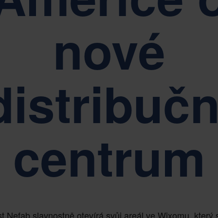
nové
distribučn
centrum
t Nefab slavnostně otevírá svůj areál ve Wixomu, který s