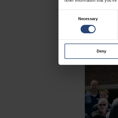
other information that you’ve
fungují jako region
nástrojářství, vstř
Consent
Necessary
Selection
„Díky tomu, že máme
skutečně komplexní s
Nefab. „Díky lisům 
systémy, a to při za
Deny