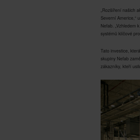
„Rozšíření našich ak
Severní Americe,“ u
Nefab. „Vzhledem k 
systémů klíčové pro 
Tato investice, kter
skupiny Nefab zamě
zákazníky, kteří usi