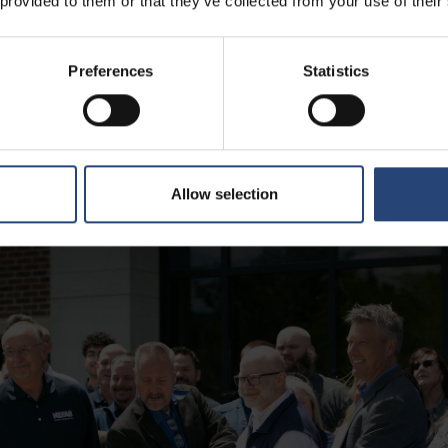
 provided to them or that they’ve collected from your use of their
ální Centrum excelence pro vratná a ochranná obalová řešení, integrujíc
ikování plastů a výrobu technicky navržených obalů v rámci jednoho areá
Preferences
Statistics
 konstrukci, výrobu forem i vstřikování plastů pod jednou střechou,
lužby,“ uvedl Brian Finkel, provozní ředitel společnosti PolyFlex, která
s kapacitou až 2 600 tun jsme schopni vyrábět jak přesné součástky, ta
chování vysoké kvality a krátkých dodacích lhůt.“
Allow selection