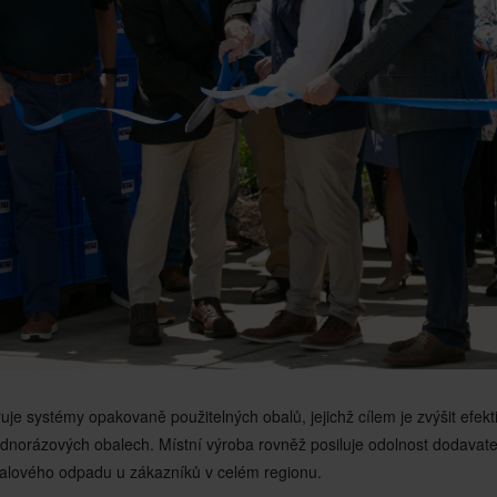
je systémy opakovaně použitelných obalů, jejichž cílem je zvýšit efekti
 jednorázových obalech. Místní výroba rovněž posiluje odolnost dodavat
balového odpadu u zákazníků v celém regionu.