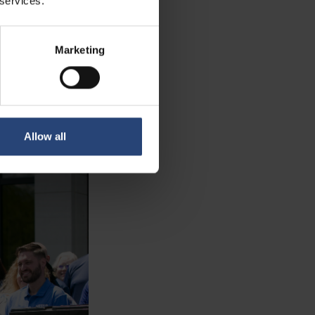
 services.
í design,
lu.
Marketing
 můžeme nabídnout
 je součástí skupiny
k velkoformátové
Allow all