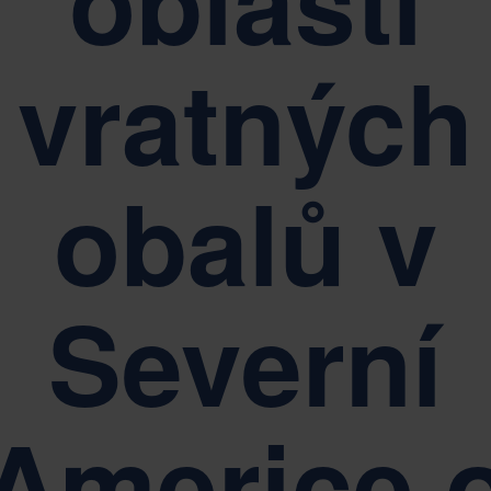
oblasti
vratných
obalů v
Severní
Americe 