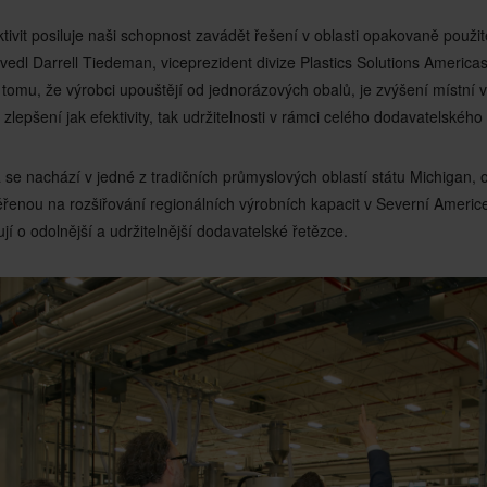
tivit posiluje naši schopnost zavádět řešení v oblasti opakovaně použit
vedl Darrell Tiedeman, viceprezident divize Plastics Solutions Americas
tomu, že výrobci upouštějí od jednorázových obalů, je zvýšení místní 
zlepšení jak efektivity, tak udržitelnosti v rámci celého dodavatelského
á se nachází v jedné z tradičních průmyslových oblastí státu Michigan, od
řenou na rozšiřování regionálních výrobních kapacit v Severní Americ
lují o odolnější a udržitelnější dodavatelské řetězce.