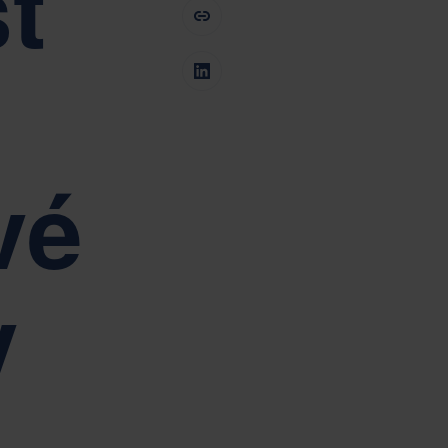
t
Tiếng Việt
Deutsch
Svenska
Suomi
Español
Eesti
Slovenčina
Nederlands
vé
v