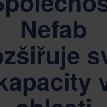
Společnos
Udržitelnost je základem řízení společnosti Nefab
Nefab
ozšiřuje s
kapacity 