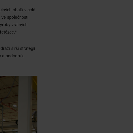
elných obalů v celé
 ve společnosti
výroby vratných
 řetězce.“
ráží širší strategii
e a podporuje