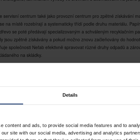
 servisní centrum také jako provozní centrum pro zpětné získávání mat
 se na místě rozebírají a systematicky třídí podle druhu materiálu. Papír
 dřevo se poté předávají specializovaným a schváleným recyklačním p
iály jsou zpětně získávány a pokud možno znovu začleňovány do hodno
uje společnosti Nefab efektivně spravovat různé druhy odpadů a záro
ládaného na skládky.
i se zákazníky zpracovalo servisní centrum v Atlantě v roce 2025 cel
se téměř 90 % podařilo opravit a vrátit do provozu. Tento přístup upřed
távku po nových surovinách a pomáhá zákazníkům plnit jejich cíle v obla
Details
ání množství odpadu. Přepravky jsou navrženy pro více opravných cykl
ití, než bude nutné je recyklovat. Tento integrovaný přístup, kombinujíc
uje závislost na nových surovinách a podporuje zákazníky v dosahování je
odpadu a cirkulární ekonomiky.
e content and ads, to provide social media features and to analy
 our site with our social media, advertising and analytics partn
ých výsledků v Atlantě se společnost Nefab snaží tento model servisníc