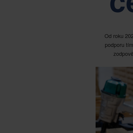
c
Od roku 202
podporu tím
zodpověd