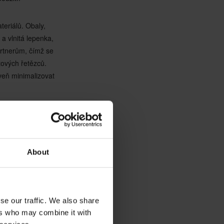
eriálů. Obaly,
 a vlnitá lepenka,
artnerům, čímž se
tových řetězců.
veň minimalizovat
kem 46 141
nostňující opravy
sti cirkulární
About
ů, což maximalizuje
í opravy, třídění a
jich cílů v oblasti
se our traffic. We also share
ers who may combine it with
h center rozšířit i