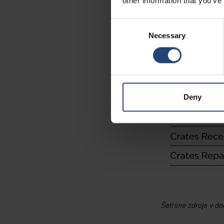
other information that you’ve
do dalších regionů,
kapacit posílí scho
Consent
zároveň podpoří efek
Necessary
Selection
napříč různými odvě
Deny
Šetříme zdroje v dod