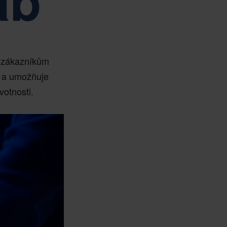
ab
a zákazníkům
ů a umožňuje
votnosti.