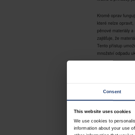
Kromě oprav funguje
které nelze opravit,
pěnové materiály a
zajišťuje, že mater
Tento přístup umožň
množství odpadu uk
Díky úzké spoluprác
přepravek, z nichž 
výrazně snižuje pop
Consent
ekonomiky a snižov
jejich opětovné použ
recyklaci, dále sniž
This website uses cookies
snižování množství 
We use cookies to personalis
information about your use of
Na základě osvědčen