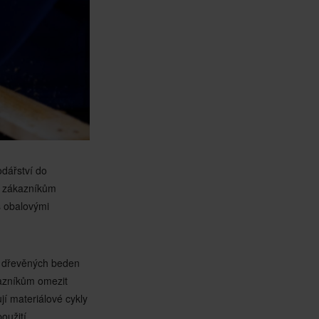
odářství do
a zákazníkům
s obalovými
 dřevěných beden
azníkům omezit
jí materiálové cykly
oužití.