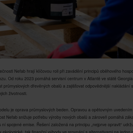
lečnosti Nefab hrají klíčovou roli při zavádění principů oběhového hosp
zu. Od roku 2023 pomáhá servisní centrum v Atlantě ve státě Georgi
st průmyslových dřevěných obalů a zajišťovat odpovědnější nakládání 
jich životnosti.
odelu je oprava průmyslových beden. Opravou a opětovným uvedením
ost Nefab snižuje potřebu výroby nových obalů a zároveň pomáhá zák
 ní spojené emise. Řešení založená na principu „nejprve opravit“ udržu
ak ekologické, tak finanční výhody ve srovnání s alternativami na jedno p