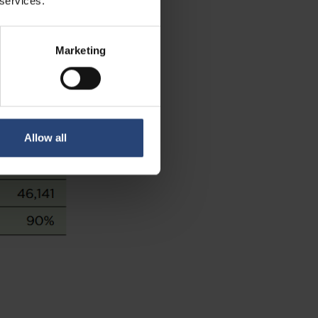
 services.
ozšíření těchto
celém světě a
a životní prostředí
Marketing
Allow all