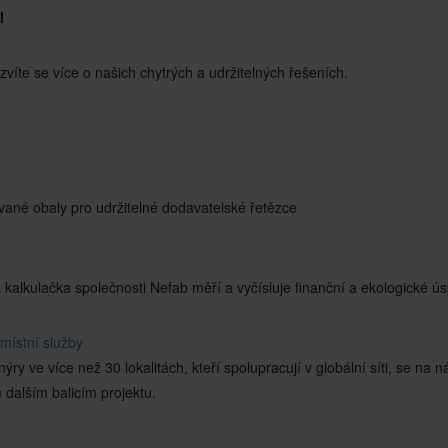
I
zvíte se více o našich chytrých a udržitelných řešeních.
vané obaly pro udržitelné dodavatelské řetězce
á kalkulačka společnosti Nefab měří a vyčísluje finanční a ekologické ú
místní služby
ýry ve více než 30 lokalitách, kteří spolupracují v globální síti, se na 
 dalším balicím projektu.