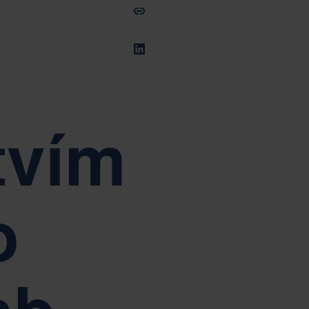
Tiếng Việt
Deutsch
Svenska
Suomi
Español
Eesti
Slovenčina
Nederlands
tvím
o