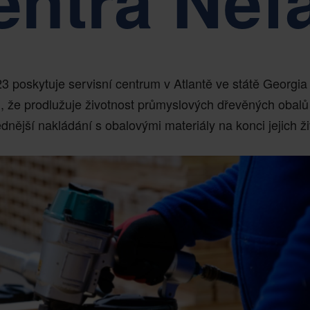
entra Nef
3 poskytuje servisní centrum v Atlantě ve státě Georgi
, že prodlužuje životnost průmyslových dřevěných obal
nější nakládání s obalovými materiály na konci jejich ži