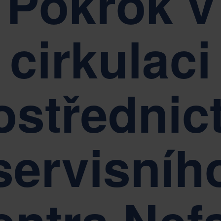
Pokrok v
Udržitelnost je základem řízení společnosti Nefab
cirkulaci
ostřednic
servisníh