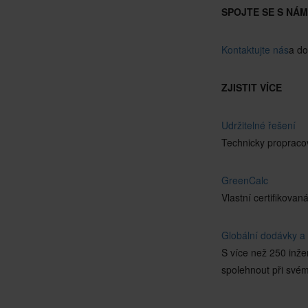
SPOJTE SE S NÁM
Kontaktujte nás
a do
ZJISTIT VÍCE
Udržitelné řešení
Technicky propraco
GreenCalc
Vlastní certifikovan
Globální dodávky a 
S více než 250 inžen
spolehnout při svém