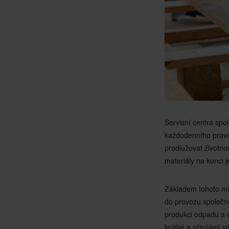
Servisní centra spo
každodenního provo
prodlužovat životno
materiály na konci je
Základem tohoto m
do provozu společn
produkci odpadu a s
krátké a přinášejí j