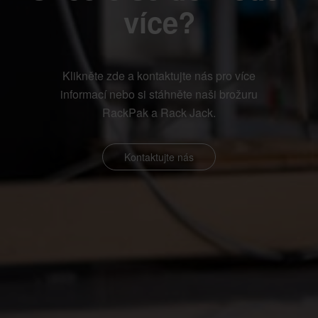
více?
Klikněte zde a kontaktujte nás pro více
informací nebo si stáhněte naši brožuru
RackPak a Rack Jack.
Kontaktujte nás