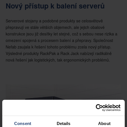
Nový přístup k balení serverů
Serverové stojany a podobné produkty se celosvětově
přepravují ve stále větších objemech, ale jejich obalové
konstrukce jsou již desítky let stejné, což s sebou nese rizika a
omezení spojená s procesem balení a přepravy. Společnost
Nefab zaujala k řešení tohoto problému zcela nový přístup.
Výsledné produkty RackPak a Rack Jack nabízejí radikálně
nová řešení jak logistických, tak ergonomických problémů.
Consent
Details
About