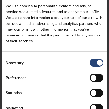
wurde in einer chinesischen Bar Karaoke gesungen. Die
We use cookies to personalise content and ads, to
Schulung hat mir die Augen geöffnet, wie viel es über unsere
provide social media features and to analyse our traffic.
Produkte und Dienstleistungen zu lernen gibt. Außerdem konnte
We also share information about your use of our site with
ich ein wertvolles globales Netzwerk mit den Ausbildern und
our social media, advertising and analytics partners who
anderen Kollegen aufbauen.
may combine it with other information that you’ve
provided to them or that they’ve collected from your use
of their services.
Wie würden Sie die Arbeit bei Nefab beschreiben?
Consent
Necessary
Ich liebe die Zusammenarbeit mit unseren lokalen Teams, die
Selection
über die ganze Welt verteilt sind. Ich habe täglich Kontakt mit
Kollegen in Asien, Europa und Nord- und Südamerika, arbeite
Preferences
gemeinsam an herausfordernden Projekten und schaffe
Mehrwert für unsere Kunden. Ich schätze es sehr, in einem
globalen Umfeld mit hochtalentierten Menschen und
Statistics
interessanten Kunden auf der ganzen Welt
zusammenzuarbeiten.
Marketing