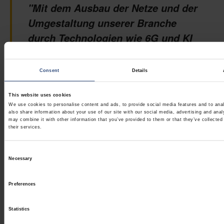
"Mit dem Ausbau der Netze und der
Umgestaltung unserer Branche
durch Technologien wie 6G und KI
wird die Zuverlässigkeit der
Telekommunikationsinfrastruktur
Consent
Details
ebenso stark vom Schutz der
Geräte abhängen wie vom Aufbau
This website uses cookies
We use cookies to personalise content and ads, to provide social media features and to anal
der Netze selbst. Abrasionsschutz
also share information about your use of our site with our social media, advertising and ana
may combine it with other information that you’ve provided to them or that they’ve collected
mag wie ein kleines Detail
their services.
erscheinen, ist aber für die
Consent
Gewährleistung einer langfristigen
Necessary
Selection
Konnektivität unerlässlich.
Preferences
JONAS STEIBERT, LEITER DES SEGMENTS GLOBALE
TELEKOMMUNIKATION BEI NEFAB
Statistics