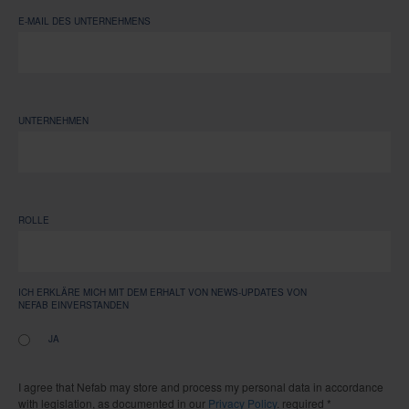
E-MAIL DES UNTERNEHMENS
UNTERNEHMEN
ROLLE
ICH ERKLÄRE MICH MIT DEM ERHALT VON NEWS-UPDATES VON
NEFAB EINVERSTANDEN
JA
I agree that Nefab may store and process my personal data in accordance
with legislation, as documented in our
Privacy Policy
. required *