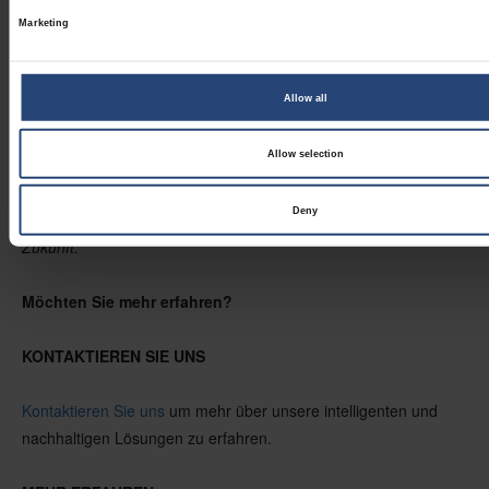
Marketing
Das größere Bild
Allow all
Letztendlich ist der Schutz von
Telekommunikationsausrüstung
nicht nur um den Erhalt der Hardware, sondern auch um die
Allow selection
Sicherung der Zukunft der Kommunikation.
Deny
Wir sparen Ressourcen in den Lieferketten für eine bessere
Zukunft.
Möchten Sie mehr erfahren?
KONTAKTIEREN SIE UNS
Kontaktieren Sie uns
um mehr über unsere intelligenten und
nachhaltigen Lösungen zu erfahren.