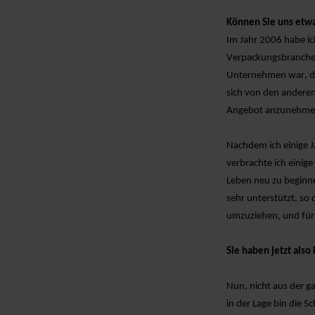
Können Sie uns etwa
Im Jahr 2006 habe i
Verpackungsbranch
Unternehmen war, da
sich von den anderen
Angebot anzunehme
Nachdem ich einige Ja
verbrachte ich einig
Leben neu zu beginne
sehr unterstützt, so 
umzuziehen, und für 
Sie haben jetzt als
Nun, nicht aus der g
in der Lage bin
die Sc