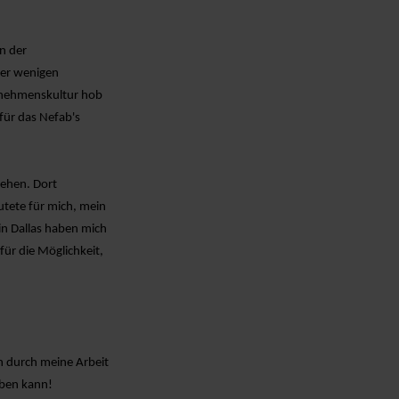
n der
der wenigen
rnehmenskultur hob
 für das
Nefab's
iehen. Dort
utete für mich, mein
in Dallas haben mich
 für die Möglichkeit,
ch durch meine Arbeit
eben kann!