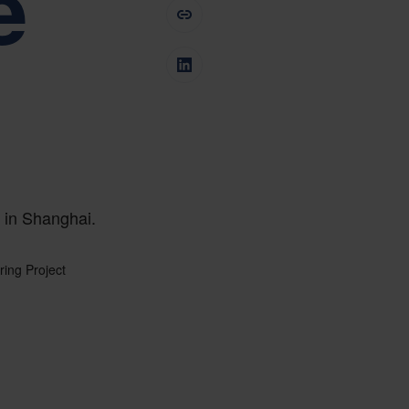
e
 im Mittelpunkt Nefabs Corporate Governance
Tiếng Việt
Deutsch
Svenska
Suomi
Español
Eesti
Slovenčina
Nederlands
in Shanghai.
ring Project