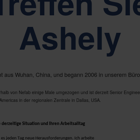
Treffen Si
licity, Respect und Empowerment
Nachhaltigkeit steht
Ashely
t aus Wuhan, China, und begann 2006 in unserem Büro 
erhalb von Nefab einige Male umgezogen und ist derzeit Senior Enginee
mericas in der regionalen Zentrale in Dallas, USA.
derzeitige Situation und Ihren Arbeitsalltag
bt es jeden Tag neue Herausforderungen. Ich arbeite