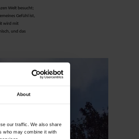
nzen Welt besucht;
emeines Gefühl ist,
it wird mit
misch, und das
About
se our traffic. We also share
ers who may combine it with