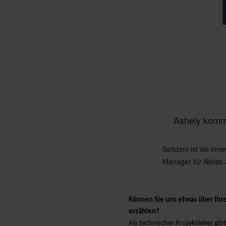
Angetrieben von unseren Grundwerten Simp
Ashely komm
Seitdem ist sie inn
Manager für Nefab A
Können Sie uns etwas über Ihre 
erzählen?
Als technischer Projektleiter gi