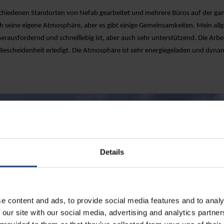
schiedenen Standorten von Nefab gearbeitet und mehrere Büros auf der ga
ich seine eigene Atmosphäre, aber es gibt einige Gemeinsamkeiten. Mein allg
herausfordernd und schnelllebig ist, aber auch sehr unterstützend. Die Arbe
 Bescheidenheit erledigt. Die Atmosphäre ist sehr energiegeladen und dyna
Details
e content and ads, to provide social media features and to analy
 our site with our social media, advertising and analytics partn