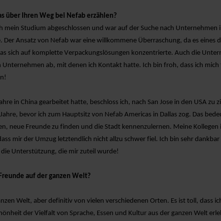
s über Ihren Weg bei Nefab erzählen?
ch mein Studium abgeschlossen und war auf der Suche nach Unternehmen i
e.
Der Ansatz von Nefab
war eine willkommene Überraschung, da es eines 
s sich auf komplette Verpackungslösungen konzentrierte. Auch die Unte
 Unternehmen ab, mit denen ich Kontakt hatte. Ich bin froh, dass ich mich
n!
hre in China gearbeitet hatte, beschloss ich, nach San Jose in den USA zu z
e Jahre, bevor ich zum Hauptsitz von Nefab Americas in Dallas zog. Das bede
n, neue Freunde zu finden und die Stadt kennenzulernen. Meine Kollegen 
dass mir der Umzug letztendlich nicht allzu schwer fiel. Ich bin sehr dankbar
die Unterstützung, die mir zuteil wurde!
o Freunde auf der ganzen Welt?
anzen Welt, aber
definitiv von
vielen verschiedenen Orten. Es ist toll, dass i
hönheit der Vielfalt von Sprache, Essen und Kultur aus der ganzen Welt erl