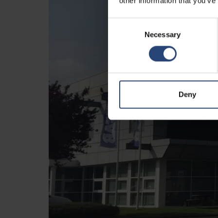
other information that you’ve
Consent
Necessary
Selection
Deny