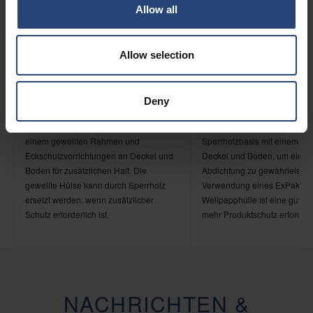
Allow all
Allow selection
Eckenschutz an Deckel und
Stahlprofil an Deckel 
Boden
Boden
Deny
Die von Nefab patentierte Leichtpaletten
Nefab hat die Leichtgewichtsp
besteht aus hohlen Stahlbehältern,
dem ExPak patentiert, einer 
einem gewellten Rahmen und
Sperrholzbasis mit einem Stah
Eckschutzvorrichtungen an Deckel und
Deckel und Boden, um eine s
Boden für zusätzlichen Halt. Die
Abdichtung zu gewährleisten
gewellte Hülse kann durch Sperrholz
Verwendung eines ExPak übe
ersetzt werden, wenn zusätzlicher
Wellpapphülle ist eine gute 
Schutz erforderlich ist.
mehr Produktschutz erforderli
NACHRICHTEN &