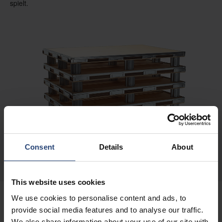
spielt.
Consent
Details
About
This website uses cookies
We use cookies to personalise content and ads, to
provide social media features and to analyse our traffic.
ANWENDUNGEN
We also share information about your use of our site with