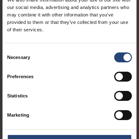
our social media, advertising and analytics partners who
may combine it with other information that you’ve
Leichtpaletten in Aktion
provided to them or that they’ve collected from your use
of their services.
Unsere Leichtpaletten sind in Bezug auf Leistung
und Größe flexibel und lassen sich leicht an eine
Consent
Vielzahl von Lösungen anpassen. Nachfolgend
Necessary
Selection
sind Beispiele aufgeführt, bei denen sie zu einer
erheblichen Gewichtsreduzierung beitragen
Preferences
können.
Statistics
Marketing