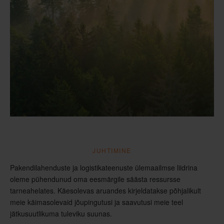
JUHTIMINE
Pakendilahenduste ja logistikateenuste ülemaailmse liidrina
oleme pühendunud oma eesmärgile säästa ressursse
tarneahelates. Käesolevas aruandes kirjeldatakse põhjalikult
meie käimasolevaid jõupingutusi ja saavutusi meie teel
jätkusuutlikuma tuleviku suunas.