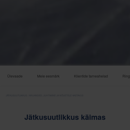
Ülevaade
Meie eesmärk
Klientide tarneahelad
Ring
JÄTKUSUUTLIKKUS
ARUANDED, JUHTIMINE JA NÕUETELE VASTAVUS
Jätkusuutlikkus käimas