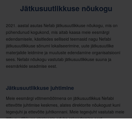
Jätkusuutlikkuse nõukogu
2021. aastal asutas Nefab jätkusuutlikkuse nõukogu, mis on
pühendunud kogukond, mis aitab kaasa meie eesmärgi
edendamisele, käsitledes selliseid teemasid nagu Nefabi
jätkusuutlikkuse sõnumi lokaliseerimine, uute jätkusuutlike
materjalide leidmine ja muutuste edendamine organisatsiooni
sees. Nefabi nõukogu vastutab jätkusuutlikkuse suuna ja
eesmärkide seadmise eest.
Jätkusuutlikkuse juhtimine
Meie eesmärgi võtmemõõtmena on jätkusuutlikkus Nefabi
ettevõtte juhtimise keskmes, alates direktorite nõukogust kuni
tegevjuhi ja ettevõtte juhtkonnani. Meie tegevjuht vastutab meie
jätkusuutlikkuse strateegia eduka rakendamise eest.
Jätkusuutlikkuse projektidega/algatustega seotud tööd juhib