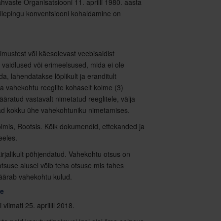
hvaste Organisatsiooni 11. aprilli 1980. aasta
lepingu konventsiooni kohaldamine on
imustest või käesolevast veebisaidist
vaidlused või erimeelsused, mida ei ole
, lahendatakse lõplikult ja eranditult
 vahekohtu reeglite kohaselt kolme (3)
äratud vastavalt nimetatud reeglitele, välja
ivad kokku ühe vahekohtuniku nimetamises.
mis, Rootsis. Kõik dokumendid, ettekanded ja
eeles.
rjalikult põhjendatud. Vahekohtu otsus on
 otsuse alusel võib teha otsuse mis tahes
äärab vahekohtu kulud.
ne
iimati 25. aprillil 2018.