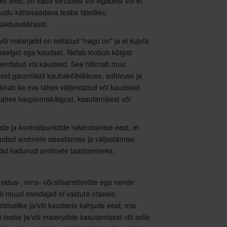
 teeb, on vaba viirustest või vigadest või et
audu kättesaadava teabe täielikku
usaldusväärsust.
/või materjalid on esitatud "nagu on" ja ei kujuta
naselget ega kaudset. Nefab loobub kõigist
väljendatud või kaudsed. See hõlmab muu
seid garantiisid kaubakõlblikkuse, sobivuse ja
õlmab ka mis tahes väljendatud või kaudseid
 tahes kauplemiskäigust, kasutamisest või
ste ja kontrollpunktide rakendamise eest, et
uded andmete sisestamise ja väljastamise
ndid kadunud andmete taastamiseks.
-, sidus-, ema- või sõsarettevõte ega nende
õi muud esindajad ei vastuta otseste,
aristuslike ja/või kaudsete kahjude eest, mis
 teabe ja/või materjalide kasutamisest või selle