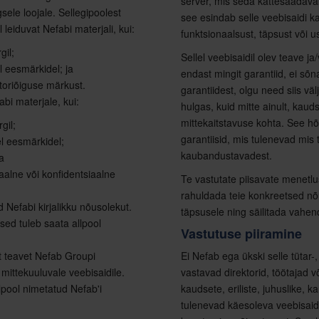
server, mis seda kättesaadavaks
gsele loojale. Sellegipoolest
see esindab selle veebisaidi k
l leiduvat Nefabi materjali, kui:
funktsionaalsust, täpsust või 
gil;
Sellel veebisaidil olev teave ja
l eesmärkidel; ja
endast mingit garantiid, ei sõ
utoriõiguse märkust.
garantiidest, olgu need siis 
abi materjale, kui:
hulgas, kuid mitte ainult, kaud
mittekaitstavuse kohta. See h
gil;
garantiisid, mis tulenevad mis
el eesmärkidel;
kaubandustavadest.
a
iaalne või konfidentsiaalne
Te vastutate piisavate menetlu
rahuldada teie konkreetsed nõ
 Nefabi kirjalikku nõusolekut.
täpsusele ning säilitada vahe
used tuleb saata allpool
Vastutuse piiramine
t teavet Nefab Groupi
Ei Nefab ega ükski selle tütar
e mittekuuluvale veebisaidile.
vastavad direktorid, töötajad v
pool nimetatud Nefab'i
kaudsete, eriliste, juhuslike, k
tulenevad käesoleva veebisaidi