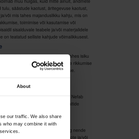
õlmab muu hulgas, kuid mitte ainult, andmete
tulu, säästude kaotust, äritegevuse kaotust,
ja/või mis tahes majanduslikku kahju, mis on
akkumise, toimimise või kasutamise või
saidil sisalduvale teabele ja/või materjalidele
le on teatatud selliste kahjude võimalikkusest.
e
lõpetada ilma etteteatamiseta mis tahes isiku
aidile käesolevate kasutustingimuste rikkumise
a õigust esitada kahju hüvitamise nõue.
About
sisaldada linke kolmandate isikute
b ühegi lingitud veebilehe sisu eest. Nefab
des ega toeta mis tahes lingitud saitide
se our traffic. We also share
ers who may combine it with
 toodete ja teenuste kättesaadavus ning nende
 services.
võivad riigiti erineda. Konkreetse toote ja/või