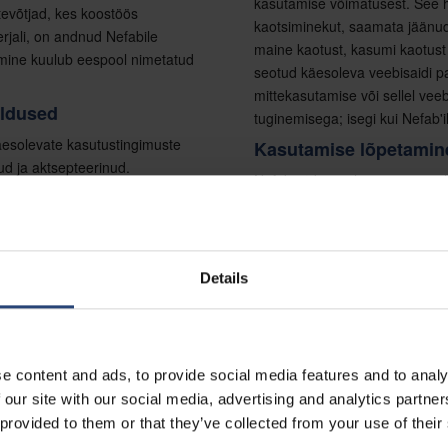
kasutamise võimatusest. See h
ttevõtjad, kes koostöös
kaotsiminekut, saamata jäänud 
rjali, on andnud Nefabile
maine kaotust, kasumi kaotust 
itamine kuulub eespool nimetatud
seotud käesoleva veebisaidi p
mittekasutamise või sellel veebi
aldused
tuginemisega; isegi kui Nefab'i
äesolevate kasutustingimuste
Kasutamise lõpetamin
ud ja aktsepteerinud.
Nefab võib omal äranägemisel 
ja autoriõiguste
või üksuse juurdepääsu veebis
korral, ilma et see piiraks tem
di õiguste austamisele ja me
Lingid
astajad teeksid sama. Nefab
Details
Kuigi käesolev veebileht võib 
ktuaalomandiõigusi rikkuvate
veebilehtedele, ei vastuta Nefa
äsuõigused.
pakub neid linke mugavuse huvi
intellektuaalomandiõigused
ettevõtteid või sisu.
 viisil, mis kujutab endast
e content and ads, to provide social media features and to analy
Toote kättesaadavus
utoriõiguse esindajale järgmine
 our site with our social media, advertising and analytics partn
Sellel veebisaidil kirjeldatud
 provided to them or that they’ve collected from your use of their
toodete ja teenuste kirjeldused 