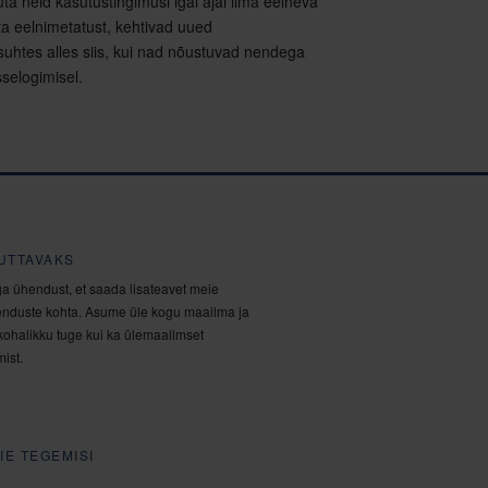
a neid kasutustingimusi igal ajal ilma eelneva
ta eelnimetatust, kehtivad uued
suhtes alles siis, kui nad nõustuvad nendega
sselogimisel.
UTTAVAKS
a ühendust, et saada lisateavet meie
nduste kohta. Asume üle kogu maailma ja
kohalikku tuge kui ka ülemaailmset
ist.
IE TEGEMISI