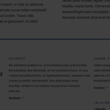
Nefab jätab endale õiguse muut
 teavet, ei võta ta vastutust
kirjaliku teatamiseta. Olenema
tamata muuta sellel veebisaidil
kasutustingimused kasutajate 
tud toodet. Teave võib
kasutaja esimesel järgneval si
b ei garanteeri, et sellel
NEFABIST
SAAME T
Me säästame keskkonna- ja finantsressursse optimeerides
Võtke meieg
tarneahelaid. See tähendab, et me uuendame koos, et luua
pakendilahe
d
nutikamaid pakendamis- ja logistikalahendusi, austades alati
pakume nii 
inimesi ja eetilisi standardeid. See aitab kaasa meie
koordineerim
klientide, ühiskonna ja keskkonna paremale homsele
Kontakt
päevale.
Nefabist
JÄLGI ME
LinkedIn