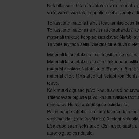
Nefabile, selle tütarettevõtetele või materjali al
võite vabalt vaadata ja printida sellel veebisaidi
Te kasutate materjali ainult teavitamise eesmär
Te kasutate materjali ainult mittekaubanduslike
materjali trükitud koopiad sisaldavad Nefabi a
Te võite levitada sellel veebisaidil leiduvaid Nef
Materjali kasutatakse ainult teavitamise eesmär
Materjali kasutatakse ainult mittekaubanduslik
materjal sisaldab Nefabi autoriõiguse märget; j
materjal ei ole tähistatud kui Nefabi konfidents
teave.
Kõik muud õigused ja/või kasutusviisid nõuavad
Täiendavate õiguste ja/või kasutusviiside taotl
nimetatud Nefabi autoriõiguse esindajale.
Palun pange tähele: Te ei tohi kopeerida mingi
veebisaitidelt (pilte ja/või sisu) ühelegi Nefabil
Lisateabe saamiseks tuleb küsimused saata all
autoriõiguse esindajale.