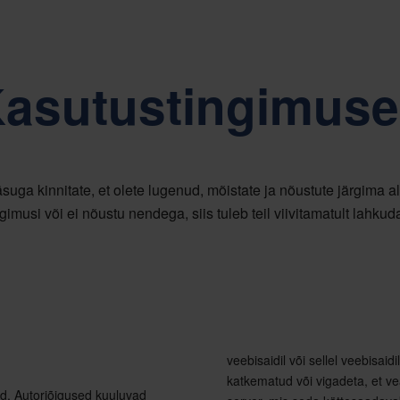
lleks on lihtsus, austus ja kaasamine.
Jätkusuutlikkus o
asutustingimus
suga kinnitate, et olete lugenud, mõistate ja nõustute järgima all
gimusi või ei nõustu nendega, siis tuleb teil viivitamatult lahkuda
veebisaidil või sellel veebisaid
katkematud või vigadeta, et ve
tud. Autoriõigused kuuluvad