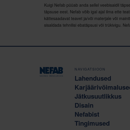
Kuigi Nefab püüab anda sellel veebisaidil täpset
täpsuse eest. Nefab võib igal ajal ilma ette tea
kättesaadavat teavet ja/või materjale või maini
sisaldada tehnilisi ebatäpsusi või trükivigu. Nefa
NAVIGATSIOON
Lahendused
Karjäärivõimaluse
Jätkusuutlikkus
Disain
Nefabist
Tingimused