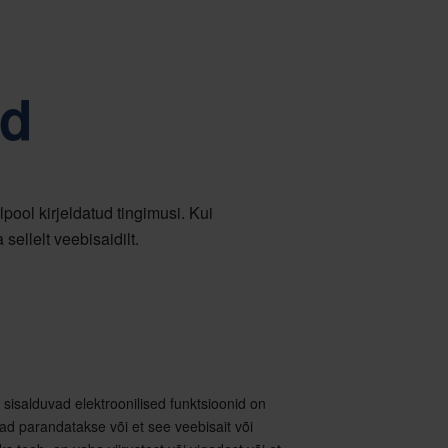
n Nefabi juhtimise keskmes
Tiếng Việt
Deutsch
Svenska
Suomi
ed
Español
Eesti
Slovenčina
Nederlands
pool kirjeldatud tingimusi. Kui
 sellelt veebisaidilt.
il sisalduvad elektroonilised funktsioonid on
ad parandatakse või et see veebisait või