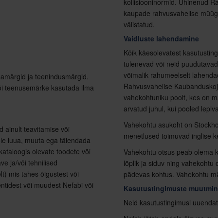
kollisiooninormid. Ühinenud Ra
kaupade rahvusvahelise müügi
välistatud.
Vaidluste lahendamine
Kõik käesolevatest kasutusting
tulenevad või neid puudutavad 
võimalik rahumeelselt lahendada
bamärgid ja teenindusmärgid.
Rahvusvahelise Kaubanduskoja
õi teenusemärke kasutada ilma
vahekohtuniku poolt, kes on mä
arvatud juhul, kui pooled lep
Vahekohtu asukoht on Stockhol
d ainult teavitamise või
menetlused toimuvad inglise k
ole luua, muuta ega täiendada
 kataloogis olevate toodete või
Vahekohtu otsus peab olema ki
e ja/või tehnilised
lõplik ja siduv ning vahekohtu
lt) mis tahes õigustest või
pädevas kohtus. Vahekohtu m
tentidest või muudest Nefabi või
Kasutustingimuste muutmi
Neid kasutustingimusi uuendati v