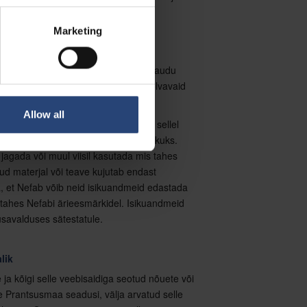
amiseks pidage nõu oma Nefabi
Marketing
sitamine
edastada sellel veebisaidil või selle kaudu
õvedaid, laimavaid või muul viisil solvavaid
Allow all
ideed, mis on esitatud või postitatud sellel
fidentsiaalseks ja mitteomandiõiguslikuks.
 jagada või muul viisil kasutada mis tahes
tud materjal või teave kujutab endast
a, et Nefab võib neid isikuandmeid edastada
s tahes Nefabi ärieesmärkidel. Isikuandmeid
usavalduses sätestatule.
lik
ja kõigi selle veebisaidiga seotud nõuete või
 Prantsusmaa seadusi, välja arvatud selle