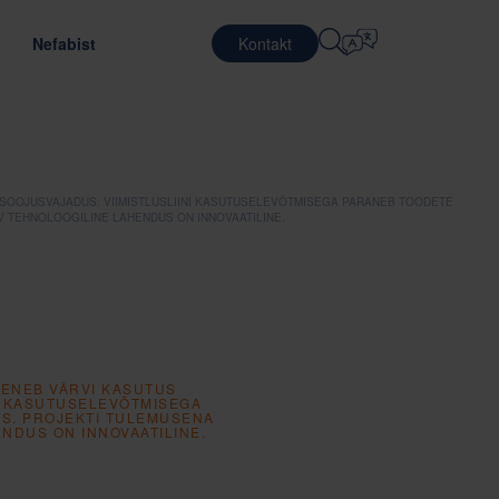
Nefabist
Kontakt
Vali Keel
RJÄÄRIVÕIMALUSED
LOGISTIKATEENUSED
S
PAKENDI DISAIN
KAITSE
English
中文 (简体)
ranspordi tõhususe parandamise kaudu
Optimeeritud pakendi disainimine
 SOOJUSVAJADUS. VIIMISTLUSLIINI KASUTUSELEVÕTMISEGA PARANEB TOODETE
abis töötamine
Lepinguline logistika
 TEHNOLOOGILINE LAHENDUS ON INNOVAATILINE.
Română
Dansk
vu meie inimestega
Pakkimisteenused
中文 (繁體)
Português
baalne praktikaprogramm
Korduvkasutatava pakendi haldusteenused
Čeština
Polski
öpakkumised
N
POOLJUHID
nijate hindamine
Français (Canada)
Norsk
HENEB VÄRVI KASUTUS
Français
Lietuvių
I KASUTUSELEVÕTMISEGA
US. PROJEKTI TULEMUSENA
NDUS ON INNOVAATILINE.
Português Brasileiro
한국어
TIMINE JA NÕUETELE VASTAVUS
Español (América Latina)
Italiano