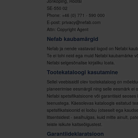
Jonkoping, Rootsi
SE-550 02
Phone: +46 (0) 771 - 590 000
E-post: privacy@nefab.com
Attn: Copyright Agent
Nefab kaubamärgid
Nefab ja nende vastavad logod on Nefabi kau
Te ei tohi neid ega muid Nefabi kaubamärke v
Nefabi selgesõnalise kirjaliku loata.
Tootekataloogi kasutamine
Sellel veebisaidil olev tootekataloog on mõeldu
planeerimise eesmärgil ning selle eesmärk ei 
Nefabi spetsifikatsioone või garantiisid seoses
teenustega. Käesolevas kataloogis esitatud teav
spetsifikatsioonid ei loobu (otseselt ega kaudse
litsentsidest - sealhulgas, kuid mitte ainult, pa
teiste isikute kaitseõigustest.
Garantiideklaratsioon