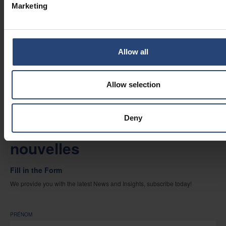
Marketing
2026.06.29
Comment les fabricants peuvent-
ils régionaliser leurs opérations
sans sacrifier la cohérence
Allow all
PERSPECTIVES
Allow selection
Deny
Abonnez-vous à nos
nouvelles
Fill in the Form
We provide you with the latest News and Insights, subscribe today!
PRÉNOM