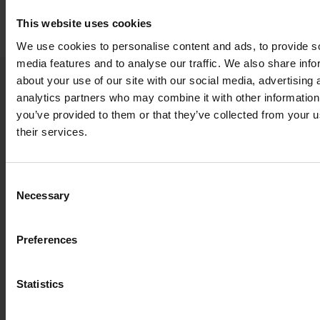
Norvège, en Islande et au Groenland.
This website uses cookies
We use cookies to personalise content and ads, to provide s
media features and to analyse our traffic. We also share info
about your use of our site with our social media, advertising 
analytics partners who may combine it with other information
NOS DERNIÈRES NOUVELLES ET PERSPECTIVES
you’ve provided to them or that they’ve collected from your u
their services.
2026.07.30
Changements au conseil
Consent
d’administration de Nefab
Necessary
Selection
NOUVELLES CORPORATIVES
Preferences
2026.07.14
Pourquoi l’emballage durable ne
se limite pas aux matériaux
Statistics
NOUVELLES CORPORATIVES