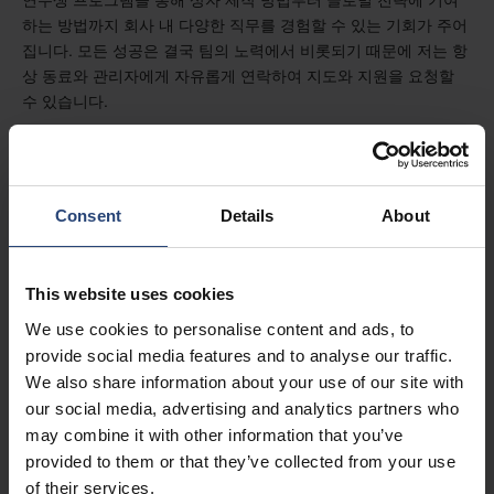
하는 방법까지 회사 내 다양한 직무를 경험할 수 있는 기회가 주어
집니다. 모든 성공은 결국 팀의 노력에서 비롯되기 때문에 저는 항
상 동료와 관리자에게 자유롭게 연락하여 지도와 지원을 요청할
수 있습니다.
프로그램의 하이라이트는 무엇인가요?
Consent
Details
About
이 프로그램의 하이라이트 중 하나는 전 세계 동료들과 함께 중국
우시에서 열린 네팝의 사내 교육에 참여한 것이었습니다. 낮에는
This website uses cookies
팀을 이루어 사건을 해결하고 밤에는 중국식 바에서 노래방에서
We use cookies to personalise content and ads, to
노래를 부르는 등 매우 집중적인 교육이었습니다. 이 연수를 통해
provide social media features and to analyse our traffic.
저희 제품과 서비스에 대해 배울 것이 얼마나 많은지 눈을 뜨게 되
We also share information about your use of our site with
었습니다. 또한 트레이너 및 다른 동료들과 소중한 글로벌 네트워
our social media, advertising and analytics partners who
크를 형성할 수 있었습니다.
may combine it with other information that you’ve
provided to them or that they’ve collected from your use
of their services.