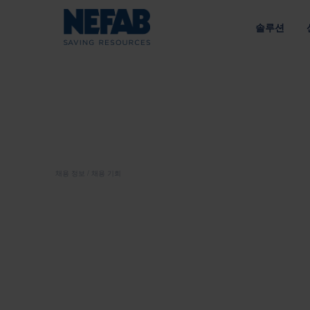
솔루션
패키징 솔
NEFAB에
접근 방식
우리의 목적
라이브러리 
공급망에 맞춘 엔지니어링 솔루션
지속 가능성을 통한 가치 창
유형별
에너지
전략
내부 포장
정책
외부 포장
채용 정보
채용 기회
인수한 브
공급망
트레이
광업 및 건설
책임 있는 소싱 
팔레트