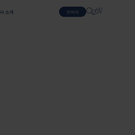
사 소개
연락처
언어 선택
물류 서비스
순환적 비즈니스 모델
방어
패키징 테스트
English
中文 (简体)
지속 가능한 패키징 및 서비스
포장 테스트를 통한 제품 보호
근무
계약 물류
Română
Dansk
포장 서비스
中文 (繁體)
Português
생 프로그램
풀링 서비스
Čeština
Polski
반도체
 기반으로 합니다.
Français (Canada)
Norsk
Français
Lietuvių
Português Brasileiro
한국어
Español (América Latina)
Italiano