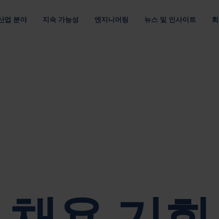
산업 분야
지속 가능성
엔지니어링
뉴스 및 인사이트
회
루션
 관하여
위치
조직
채용 정보
및 E-모빌리티
멀티 소재
고객 공급망
데이터 통신 및 클라우드
포장 디자인
출
최적의 포장재로 자원 절약
운송 효율을 개선하여 탄소 배출 최소화
최적화된 패키징 디자인
자료별
요구 사항별
패키징 최적화
아메리카
기업 리더십 팀
Nefab에서 
섬유 포장
반품 가능한 포장
포장을 위한 디지털 솔루션
아시아 태평양
이사회
직원 소개
플라스틱 포장
소모품 포장
GreenCalc 사용한 수명 주기 분석
랜드
유럽
네팝의 소유자
글로벌 연수
사람 및 윤리
합판 포장
위험물 포장
포장 평가
채용 기회
헬스케어
텔레콤
및 공급업체 평가
단순성, 존중, 권한 부여라는 핵심 가치를
목재 포장
자세히 보기
채용 기회
기타 산업
보고서, 거버넌스 및 규정 준수