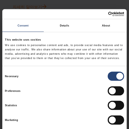
자세히 알아보기
Consent
Details
About
부품, 공구 및 웨이퍼용 포장
오염 관리 및 물리적 보호가 필요한 민감한 반도체
This website uses cookies
We use cookies to personalise content and ads, to provide social media features and to
부품, 장비 및 웨이퍼의 안전한 취급 및 이동을 지원
analyse our traffic. We also share information about your use of our site with our social
media, advertising and analytics partners who may combine it with other information
합니다.
that you’ve provided to them or that they’ve collected from your use of their services.
자세히 알아보기
Consent
Necessary
Selection
클린룸용 포장재
Preferences
클린룸 환경에서 사용되는 민감한 제품에 대해 오염
Statistics
을 철저히 관리하는 취급 및 운송을 지원합니다.
자세히 알아보기
Marketing