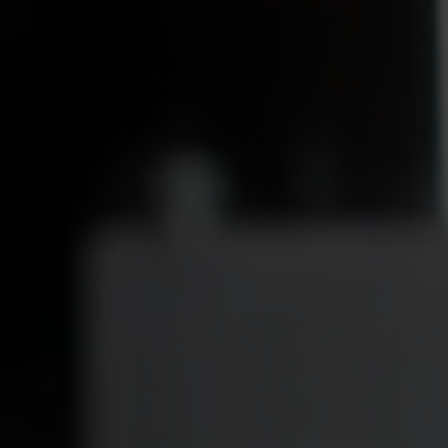
Tiếng Việt
Deutsch
Svenska
Suomi
Español
Eesti
Slovenčina
Nederlands