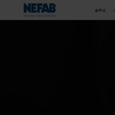
솔루션
패키징 솔
NEFAB에
접근 방식
우리의 목적
라이브러리 
공급망에 맞춘 엔지니어링 솔루션
지속 가능성을 통한 가치 창
유형별
에너지
전략
내부 포장
정책
외부 포장
인수한 브
공급망
트레이
광업 및 건설
책임 있는 소싱 
팔레트