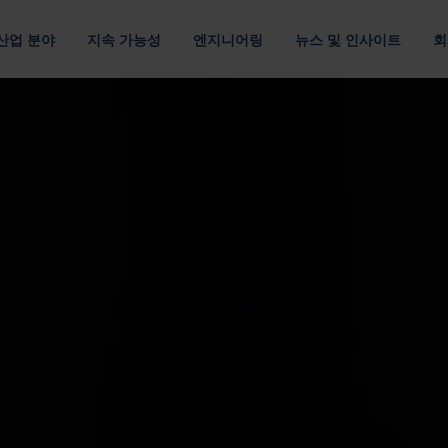
산업 분야
지속 가능성
엔지니어링
뉴스 및 인사이트
회
루션
 관하여
위치
조직
채용 정보
및 E-모빌리티
멀티 소재
고객 공급망
데이터 통신 및 클라우드
포장 디자인
출
최적의 포장재로 자원 절약
운송 효율을 개선하여 탄소 배출 최소화
최적화된 패키징 디자인
자료별
요구 사항별
패키징 최적화
아메리카
기업 리더십 팀
Nefab에서 
섬유 포장
반품 가능한 포장
포장을 위한 디지털 솔루션
아시아 태평양
이사회
직원 소개
플라스틱 포장
소모품 포장
GreenCalc 사용한 수명 주기 분석
랜드
유럽
네팝의 소유자
글로벌 연수
사람 및 윤리
합판 포장
위험물 포장
포장 평가
채용 기회
헬스케어
텔레콤
및 공급업체 평가
단순성, 존중, 권한 부여라는 핵심 가치를
목재 포장
자세히 보기
기타 산업
보고서, 거버넌스 및 규정 준수