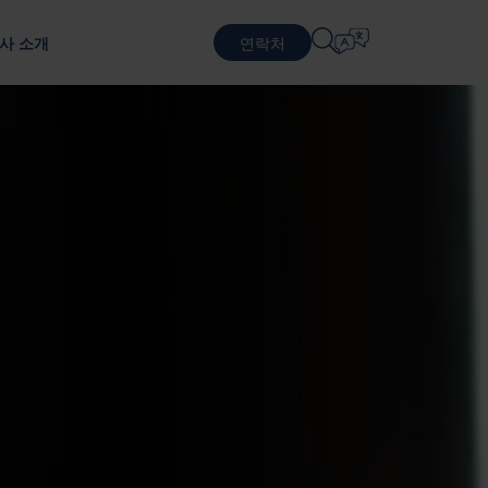
사 소개
연락처
언어 선택
물류 서비스
순환적 비즈니스 모델
방어
패키징 테스트
English
中文 (简体)
지속 가능한 패키징 및 서비스
포장 테스트를 통한 제품 보호
근무
계약 물류
Română
Dansk
포장 서비스
中文 (繁體)
Português
생 프로그램
풀링 서비스
Čeština
Polski
반도체
 기반으로 합니다.
Français (Canada)
Norsk
Français
Lietuvių
Português Brasileiro
한국어
Español (América Latina)
Italiano