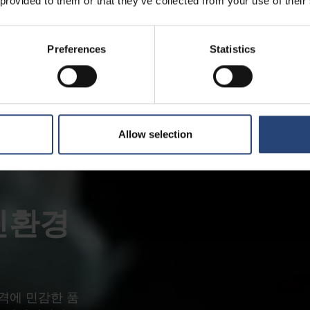
 provided to them or that they’ve collected from your use of their
Preferences
Statistics
Allow selection
 친환경
격에 민감한 품