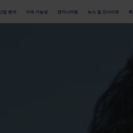
산업 분야
지속 가능성
엔지니어링
뉴스 및 인사이트
회
루션
 관하여
위치
조직
채용 정보
및 E-모빌리티
멀티 소재
고객 공급망
데이터 통신 및 클라우드
포장 디자인
출
최적의 포장재로 자원 절약
운송 효율을 개선하여 탄소 배출 최소화
최적화된 패키징 디자인
자료별
요구 사항별
패키징 최적화
아메리카
기업 리더십 팀
Nefab에서 
섬유 포장
반품 가능한 포장
포장을 위한 디지털 솔루션
아시아 태평양
이사회
직원 소개
플라스틱 포장
소모품 포장
GreenCalc 사용한 수명 주기 분석
랜드
유럽
네팝의 소유자
글로벌 연수
사람 및 윤리
합판 포장
위험물 포장
포장 평가
채용 기회
헬스케어
텔레콤
및 공급업체 평가
단순성, 존중, 권한 부여라는 핵심 가치를
목재 포장
자세히 보기
기타 산업
보고서, 거버넌스 및 규정 준수