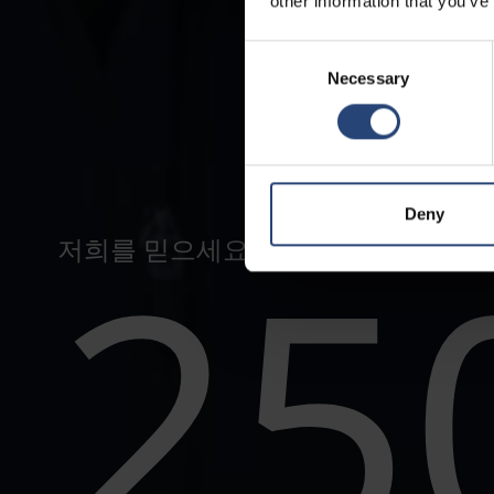
other information that you’ve
Consent
Necessary
Selection
Deny
25
저희를 믿으세요