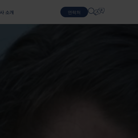
사 소개
연락처
언어 선택
물류 서비스
순환적 비즈니스 모델
방어
패키징 테스트
English
中文 (简体)
지속 가능한 패키징 및 서비스
포장 테스트를 통한 제품 보호
근무
계약 물류
Română
Dansk
포장 서비스
中文 (繁體)
Português
생 프로그램
풀링 서비스
Čeština
Polski
반도체
 기반으로 합니다.
Français (Canada)
Norsk
Français
Lietuvių
Português Brasileiro
한국어
Español (América Latina)
Italiano