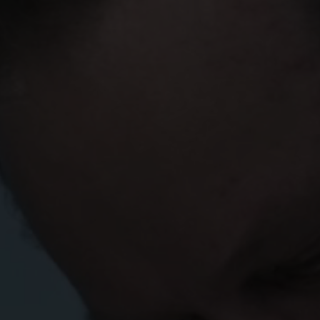
Tiếng Việt
Deutsch
Svenska
Suomi
Español
Eesti
Slovenčina
Nederlands