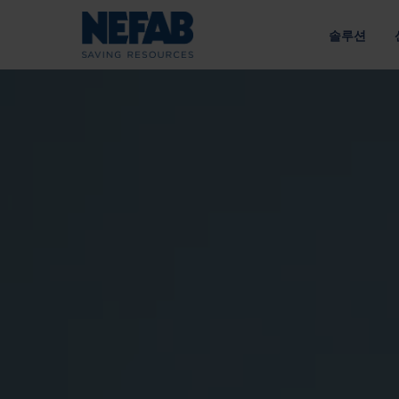
솔루션
패키징 솔
NEFAB에
접근 방식
우리의 목적
라이브러리 
공급망에 맞춘 엔지니어링 솔루션
지속 가능성을 통한 가치 창
유형별
에너지
전략
내부 포장
정책
외부 포장
인수한 브
공급망
트레이
광업 및 건설
책임 있는 소싱 
팔레트