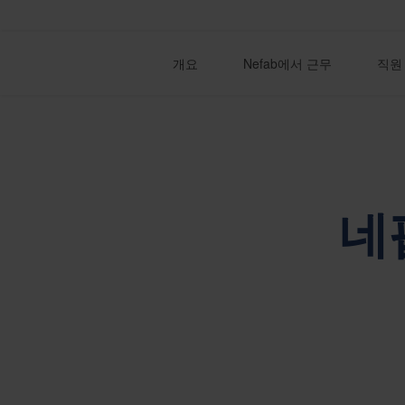
개요
Nefab에서 근무
직원
네