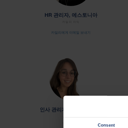
HR 관리자, 에스토니아
카일리 미익
카일리에게 이메일 보내기
인사 관리자, 스페인(폰테베
드라)
노에미 쿠소
Consent