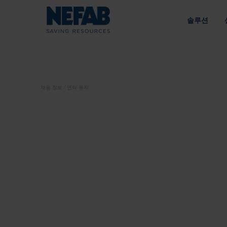
솔루션
패키징 솔
NEFAB에
접근 방식
우리의 목적
라이브러리 
채용 정보
연락 유지
공급망에 맞춘 엔지니어링 솔루션
지속 가능성을 통한 가치 창
유형별
에너지
전략
내부 포장
정책
외부 포장
인수한 브
공급망
트레이
광업 및 건설
책임 있는 소싱 
팔레트