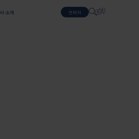
사 소개
연락처
언어 선택
물류 서비스
순환적 비즈니스 모델
방어
패키징 테스트
English
中文 (简体)
지속 가능한 패키징 및 서비스
포장 테스트를 통한 제품 보호
근무
계약 물류
Română
Dansk
포장 서비스
中文 (繁體)
Português
생 프로그램
풀링 서비스
Čeština
Polski
반도체
 기반으로 합니다.
Français (Canada)
Norsk
Français
Lietuvių
Português Brasileiro
한국어
Español (América Latina)
Italiano