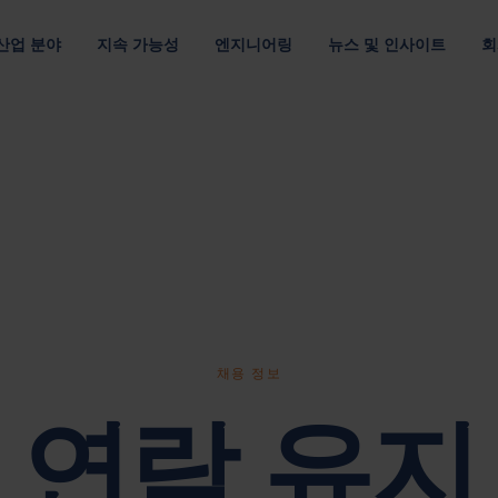
산업 분야
지속 가능성
엔지니어링
뉴스 및 인사이트
회
루션
 관하여
위치
조직
채용 정보
및 E-모빌리티
멀티 소재
고객 공급망
데이터 통신 및 클라우드
포장 디자인
출
최적의 포장재로 자원 절약
운송 효율을 개선하여 탄소 배출 최소화
최적화된 패키징 디자인
자료별
요구 사항별
패키징 최적화
아메리카
기업 리더십 팀
Nefab에서 
섬유 포장
반품 가능한 포장
포장을 위한 디지털 솔루션
아시아 태평양
이사회
직원 소개
플라스틱 포장
소모품 포장
GreenCalc 사용한 수명 주기 분석
랜드
유럽
네팝의 소유자
글로벌 연수
사람 및 윤리
합판 포장
위험물 포장
포장 평가
채용 기회
헬스케어
텔레콤
및 공급업체 평가
단순성, 존중, 권한 부여라는 핵심 가치를
목재 포장
자세히 보기
채용 정보
연락 유지
기타 산업
보고서, 거버넌스 및 규정 준수