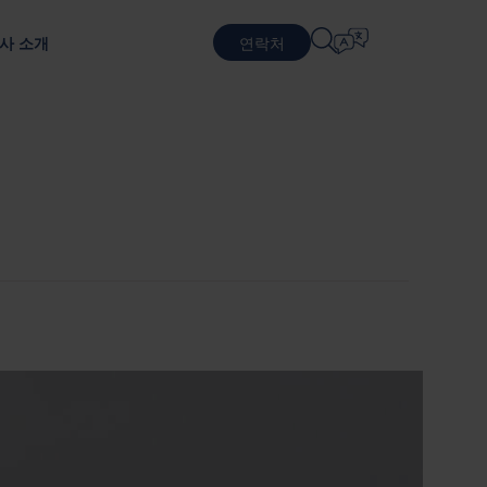
사 소개
연락처
언어 선택
물류 서비스
순환적 비즈니스 모델
방어
패키징 테스트
English
中文 (简体)
지속 가능한 패키징 및 서비스
포장 테스트를 통한 제품 보호
근무
계약 물류
Română
Dansk
포장 서비스
中文 (繁體)
Português
생 프로그램
풀링 서비스
Čeština
Polski
반도체
 기반으로 합니다.
Français (Canada)
Norsk
Français
Lietuvių
Português Brasileiro
한국어
Español (América Latina)
Italiano