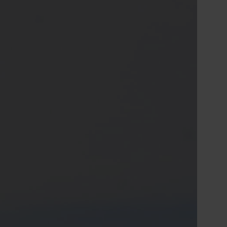
Tiếng Việt
Deutsch
Svenska
Suomi
Español
Eesti
Slovenčina
Nederlands