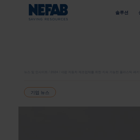
솔루션
패키징 솔
NEFAB에
접근 방식
우리의 목적
라이브러리 
공급망에 맞춘 엔지니어링 솔루션
지속 가능성을 통한 가치 창
유형별
에너지
전략
내부 포장
정책
뉴스 및 인사이트
2024
네팝 자동차 제조업체를 위한 지속 가능한 플라스틱 패키
외부 포장
인수한 브
공급망
트레이
기업 뉴스
광업 및 건설
책임 있는 소싱 
팔레트