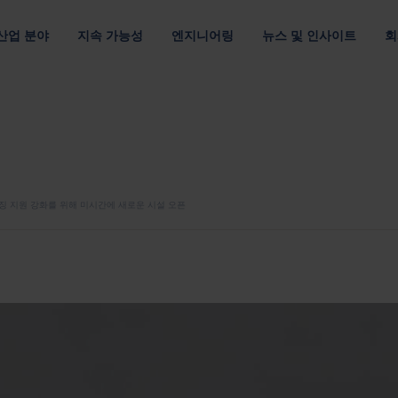
산업 분야
지속 가능성
엔지니어링
뉴스 및 인사이트
회
루션
 관하여
위치
조직
채용 정보
및 E-모빌리티
멀티 소재
고객 공급망
데이터 통신 및 클라우드
포장 디자인
출
최적의 포장재로 자원 절약
운송 효율을 개선하여 탄소 배출 최소화
최적화된 패키징 디자인
자료별
요구 사항별
패키징 최적화
아메리카
기업 리더십 팀
Nefab에서 
섬유 포장
반품 가능한 포장
포장을 위한 디지털 솔루션
아시아 태평양
이사회
직원 소개
징 지원 강화를 위해 미시간에 새로운 시설 오픈
플라스틱 포장
소모품 포장
GreenCalc 사용한 수명 주기 분석
랜드
유럽
네팝의 소유자
글로벌 연수
사람 및 윤리
합판 포장
위험물 포장
포장 평가
채용 기회
헬스케어
텔레콤
및 공급업체 평가
단순성, 존중, 권한 부여라는 핵심 가치를
목재 포장
자세히 보기
기타 산업
보고서, 거버넌스 및 규정 준수