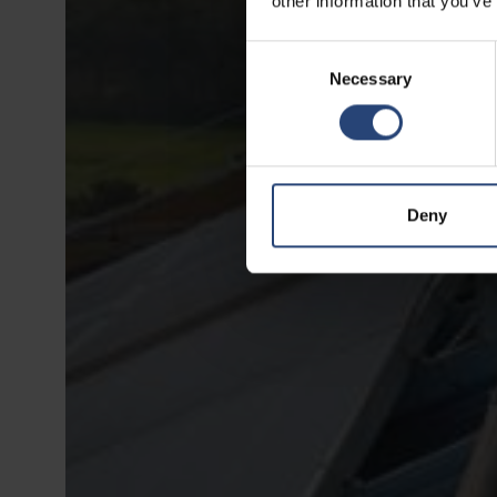
other information that you’ve
Consent
Necessary
Selection
Deny