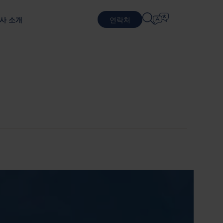
사 소개
연락처
언어 선택
물류 서비스
순환적 비즈니스 모델
방어
패키징 테스트
English
中文 (简体)
지속 가능한 패키징 및 서비스
포장 테스트를 통한 제품 보호
근무
계약 물류
Română
Dansk
포장 서비스
中文 (繁體)
Português
생 프로그램
풀링 서비스
Čeština
Polski
반도체
 기반으로 합니다.
Français (Canada)
Norsk
Français
Lietuvių
Português Brasileiro
한국어
Español (América Latina)
Italiano