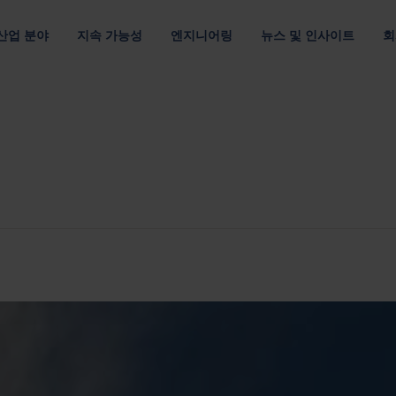
산업 분야
지속 가능성
엔지니어링
뉴스 및 인사이트
회
루션
 관하여
위치
조직
채용 정보
및 E-모빌리티
멀티 소재
고객 공급망
데이터 통신 및 클라우드
포장 디자인
출
최적의 포장재로 자원 절약
운송 효율을 개선하여 탄소 배출 최소화
최적화된 패키징 디자인
자료별
요구 사항별
패키징 최적화
아메리카
기업 리더십 팀
Nefab에서 
섬유 포장
반품 가능한 포장
포장을 위한 디지털 솔루션
아시아 태평양
이사회
직원 소개
플라스틱 포장
소모품 포장
GreenCalc 사용한 수명 주기 분석
랜드
유럽
네팝의 소유자
글로벌 연수
사람 및 윤리
합판 포장
위험물 포장
포장 평가
채용 기회
헬스케어
텔레콤
및 공급업체 평가
단순성, 존중, 권한 부여라는 핵심 가치를
목재 포장
자세히 보기
기타 산업
보고서, 거버넌스 및 규정 준수