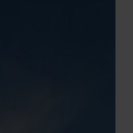
Tiếng Việt
Deutsch
Svenska
Suomi
Español
Eesti
Slovenčina
Nederlands