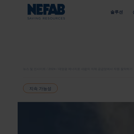
솔루션
패키징 솔
NEFAB에
접근 방식
우리의 목적
라이브러리 
공급망에 맞춘 엔지니어링 솔루션
지속 가능성을 통한 가치 창
유형별
에너지
전략
내부 포장
정책
뉴스 및 인사이트
2024
태양광 에너지로 네팝의 자체 공급망에서 자원 절약하기
외부 포장
인수한 브
공급망
트레이
지속 가능성
광업 및 건설
책임 있는 소싱 
팔레트