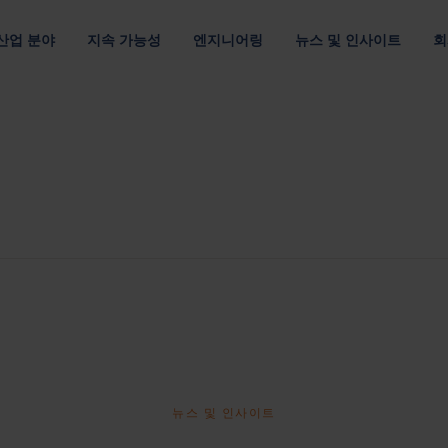
산업 분야
지속 가능성
엔지니어링
뉴스 및 인사이트
회
루션
 관하여
위치
조직
채용 정보
및 E-모빌리티
멀티 소재
고객 공급망
데이터 통신 및 클라우드
포장 디자인
출
최적의 포장재로 자원 절약
운송 효율을 개선하여 탄소 배출 최소화
최적화된 패키징 디자인
자료별
요구 사항별
패키징 최적화
아메리카
기업 리더십 팀
Nefab에서 
섬유 포장
반품 가능한 포장
포장을 위한 디지털 솔루션
아시아 태평양
이사회
직원 소개
플라스틱 포장
소모품 포장
GreenCalc 사용한 수명 주기 분석
랜드
유럽
네팝의 소유자
글로벌 연수
사람 및 윤리
합판 포장
위험물 포장
포장 평가
채용 기회
헬스케어
텔레콤
및 공급업체 평가
단순성, 존중, 권한 부여라는 핵심 가치를
목재 포장
자세히 보기
기타 산업
뉴스 및 인사이트
보고서, 거버넌스 및 규정 준수