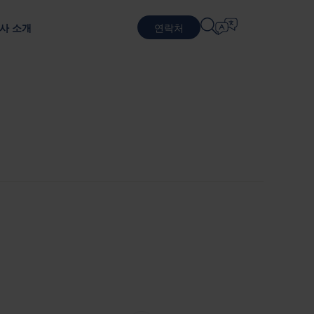
사 소개
연락처
언어 선택
물류 서비스
순환적 비즈니스 모델
방어
패키징 테스트
English
中文 (简体)
지속 가능한 패키징 및 서비스
포장 테스트를 통한 제품 보호
근무
계약 물류
Română
Dansk
포장 서비스
中文 (繁體)
Português
생 프로그램
풀링 서비스
Čeština
Polski
반도체
 기반으로 합니다.
Français (Canada)
Norsk
Français
Lietuvių
Português Brasileiro
한국어
Español (América Latina)
Italiano