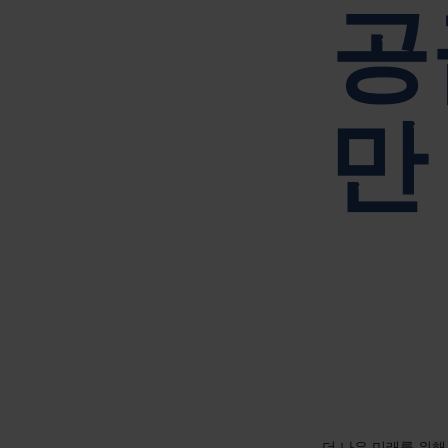
공
만
더 나은 미래를 위