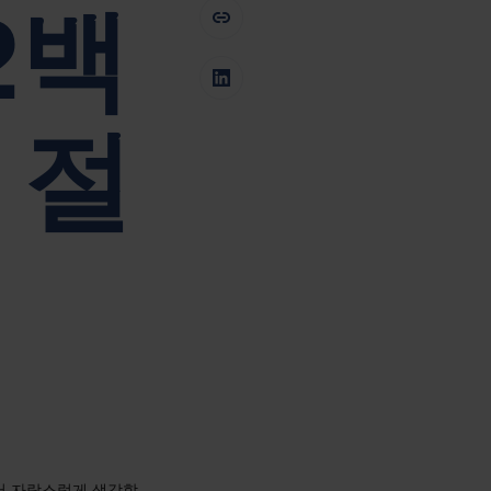
2백
Tiếng Việt
Deutsch
Svenska
Suomi
Español
Eesti
 절
Slovenčina
Nederlands
어 자랑스럽게 생각합