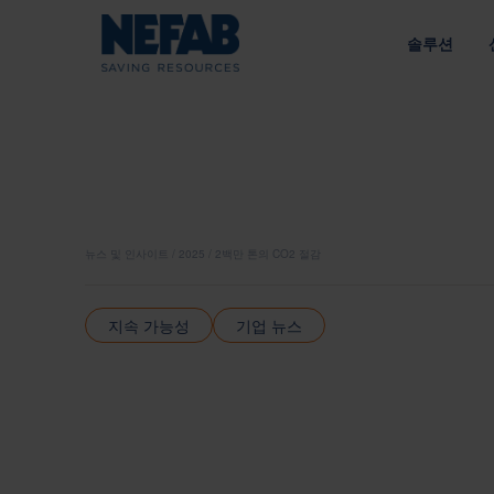
솔루션
패키징 솔
NEFAB에
접근 방식
우리의 목적
라이브러리 
공급망에 맞춘 엔지니어링 솔루션
지속 가능성을 통한 가치 창
유형별
에너지
전략
내부 포장
정책
뉴스 및 인사이트
2025
2백만 톤의 CO2 절감
외부 포장
인수한 브
공급망
트레이
지속 가능성
기업 뉴스
광업 및 건설
책임 있는 소싱 
팔레트