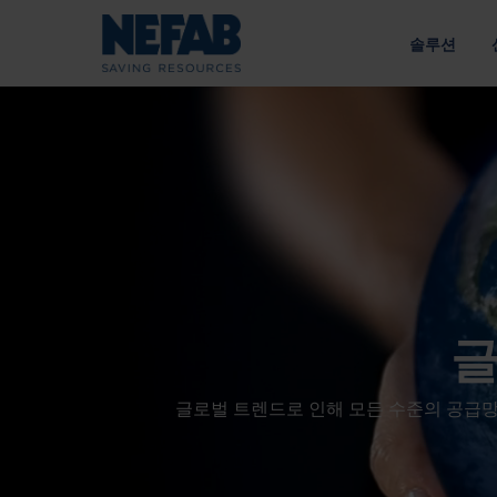
솔루션
패키징 솔
NEFAB에
접근 방식
우리의 목적
라이브러리 
공급망에 맞춘 엔지니어링 솔루션
지속 가능성을 통한 가치 창
유형별
에너지
전략
내부 포장
정책
외부 포장
인수한 브
공급망
트레이
글
광업 및 건설
책임 있는 소싱 
팔레트
글로벌 트렌드로 인해 모든 수준의 공급