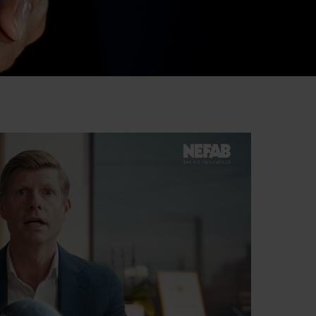
Tiếng Việt
Deutsch
Svenska
Suomi
Español
Eesti
Slovenčina
Nederlands