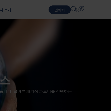
사 소개
연락처
언어 선택
물류 서비스
순환적 비즈니스 모델
방어
패키징 테스트
English
中文 (简体)
지속 가능한 패키징 및 서비스
포장 테스트를 통한 제품 보호
근무
계약 물류
Română
Dansk
포장 서비스
中文 (繁體)
Português
생 프로그램
풀링 서비스
Čeština
Polski
비스
반도체
 기반으로 합니다.
Français (Canada)
Norsk
Français
Lietuvių
습니다. 올바른 패키징 파트너를 선택하는
Português Brasileiro
한국어
Español (América Latina)
Italiano