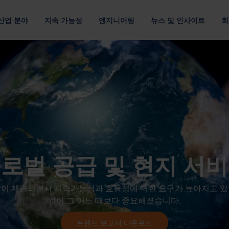
산업 분야
지속 가능성
엔지니어링
뉴스 및 인사이트
회
루션
 관하여
위치
조직
채용 정보
및 E-모빌리티
멀티 소재
고객 공급망
데이터 통신 및 클라우드
포장 디자인
출
최적의 포장재로 자원 절약
운송 효율을 개선하여 탄소 배출 최소화
최적화된 패키징 디자인
자료별
요구 사항별
패키징 최적화
아메리카
기업 리더십 팀
Nefab에서 
섬유 포장
반품 가능한 포장
포장을 위한 디지털 솔루션
아시아 태평양
이사회
직원 소개
플라스틱 포장
소모품 포장
GreenCalc 사용한 수명 주기 분석
랜드
유럽
네팝의 소유자
글로벌 연수
사람 및 윤리
합판 포장
위험물 포장
포장 평가
채용 기회
로벌 공급 및 현지 서
헬스케어
텔레콤
및 공급업체 평가
단순성, 존중, 권한 부여라는 핵심 가치를
목재 포장
자세히 보기
망이 재편되면서 지속가능성과 효율성에 대한 요구가 높아지고 있
것이 그 어느 때보다 중요해졌습니다.
기타 산업
보고서, 거버넌스 및 규정 준수
트렌드 보고서 다운로드