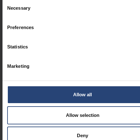
Consent
지속 가능한 포장이 단순히 소재의 문
제를 넘어서는 이유
Necessary
Selection
기업 뉴스
Preferences
2026.06.29
제조업체가 일관성을 해치지 않으면서
Statistics
운영을 지역화할 수 있는 방법
인사이트
Marketing
Allow all
뉴스 업데이트 구독
Allow selection
Fill in the Form
We provide you with the latest News and Insights, subscribe today!
Deny