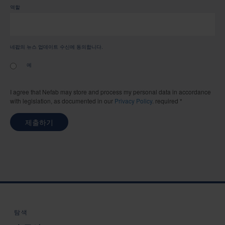
역할
네팝의 뉴스 업데이트 수신에 동의합니다.
예
I agree that Nefab may store and process my personal data in accordance
with legislation, as documented in our
Privacy Policy
. required *
제출하기
탐색