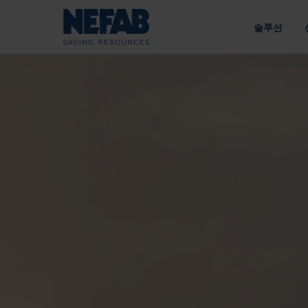
솔루션
패키징 솔
NEFAB에
접근 방식
우리의 목적
라이브러리 
공급망에 맞춘 엔지니어링 솔루션
지속 가능성을 통한 가치 창
유형별
에너지
전략
내부 포장
정책
외부 포장
인수한 브
공급망
트레이
광업 및 건설
책임 있는 소싱 
팔레트