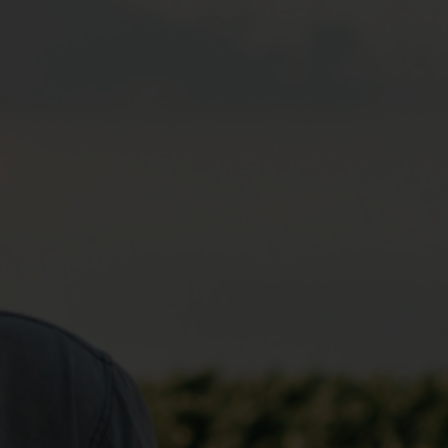
Tiếng Việt
Deutsch
Svenska
Suomi
Español
Eesti
Slovenčina
Nederlands