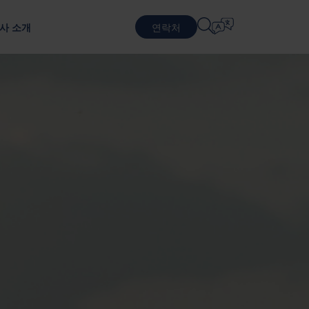
사 소개
연락처
언어 선택
물류 서비스
순환적 비즈니스 모델
방어
패키징 테스트
English
中文 (简体)
지속 가능한 패키징 및 서비스
포장 테스트를 통한 제품 보호
근무
계약 물류
Română
Dansk
포장 서비스
中文 (繁體)
Português
생 프로그램
풀링 서비스
Čeština
Polski
반도체
 기반으로 합니다.
Français (Canada)
Norsk
Français
Lietuvių
Português Brasileiro
한국어
Español (América Latina)
Italiano