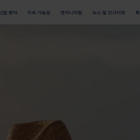
산업 분야
지속 가능성
엔지니어링
뉴스 및 인사이트
회
루션
 관하여
위치
조직
채용 정보
및 E-모빌리티
멀티 소재
고객 공급망
데이터 통신 및 클라우드
포장 디자인
출
최적의 포장재로 자원 절약
운송 효율을 개선하여 탄소 배출 최소화
최적화된 패키징 디자인
자료별
요구 사항별
패키징 최적화
아메리카
기업 리더십 팀
Nefab에서 
섬유 포장
반품 가능한 포장
포장을 위한 디지털 솔루션
아시아 태평양
이사회
직원 소개
플라스틱 포장
소모품 포장
GreenCalc 사용한 수명 주기 분석
랜드
유럽
네팝의 소유자
글로벌 연수
사람 및 윤리
합판 포장
위험물 포장
포장 평가
채용 기회
헬스케어
텔레콤
및 공급업체 평가
단순성, 존중, 권한 부여라는 핵심 가치를
목재 포장
자세히 보기
기타 산업
보고서, 거버넌스 및 규정 준수