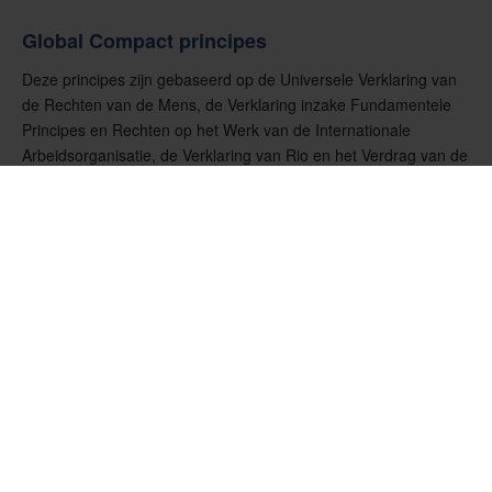
Global Compact principes
Deze principes zijn gebaseerd op de Universele Verklaring van
de Rechten van de Mens, de Verklaring inzake Fundamentele
Principes en Rechten op het Werk van de Internationale
Arbeidsorganisatie, de Verklaring van Rio en het Verdrag van de
Verenigde Naties tegen corruptie.
Gedragscode Versies