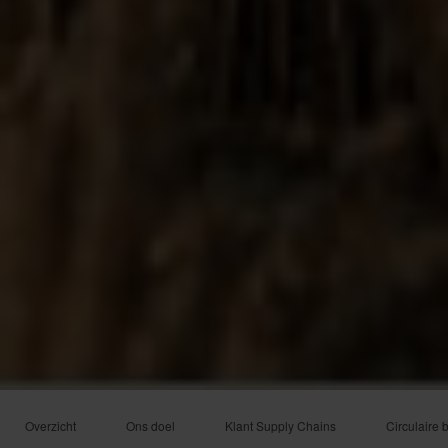
Overzicht
Ons doel
Klant Supply Chains
Circulaire 