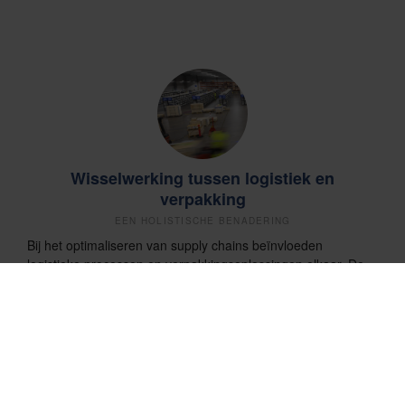
Wisselwerking tussen logistiek en
verpakking
EEN HOLISTISCHE BENADERING
Bij het optimaliseren van supply chains beïnvloeden
logistieke processen en verpakkingsoplossingen elkaar. De
aard van een logistiek proces heeft invloed op hoe de ideale
verpakkingsoplossing eruit ziet. Op hun beurt hebben de
kenmerken van een verpakkingsoplossing invloed op hoe
logistieke processen kunnen worden ontworpen.