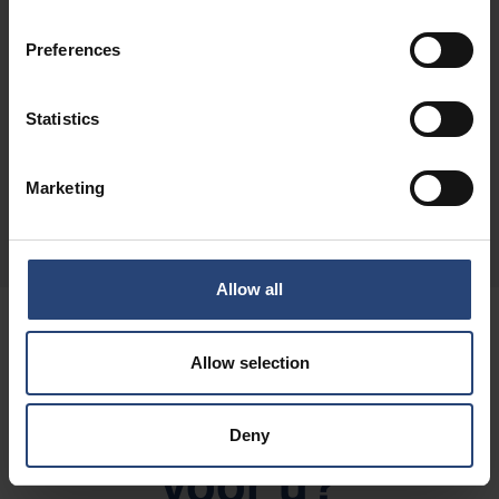
Preferences
Duurzaamheid in eenrichtingsstromen
Het sparen van hulpbronnen en het terugdringen
Statistics
van CO₂-uitstoot en afval dat op stortplaatsen
terechtkomt
Marketing
De voordelen op het gebied van duurzaamheid
Allow all
Is verpakking van
Allow selection
vezelmateriaal iets
Deny
voor u?