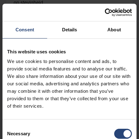
op stevigheid
Bekijk ons portfolio
Consent
Details
About
Oplossingen voor binnenverpakkingen van
vezelmateriaal
This website uses cookies
Cushioning, blokkering, accessoires en nog veel
We use cookies to personalise content and ads, to
meer
provide social media features and to analyse our traffic.
We also share information about your use of our site with
Bekijk ons portfolio
our social media, advertising and analytics partners who
may combine it with other information that you’ve
provided to them or that they’ve collected from your use
Vezelmaterialen en mogelijkheden
of their services.
Innovatie, engineering en productie met meerdere
materialen
Consent
Ontdek wat wij voor u kunnen betekenen
Necessary
Selection