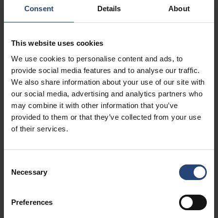
Consent
Details
About
Verpakkingsgroep II (Y)
- moet een valtest doorstaan vanaf 1,2 m* voor middelzware
gevaarlijke goederen. (Explosieven, batterijen bedoeld voor
This website uses cookies
luchtvracht vereisen deze verpakkingsgroep)
We use cookies to personalise content and ads, to
provide social media features and to analyse our traffic.
*Als een doos bedoeld is voor explosieven, moet deze ook een
We also share information about your use of our site with
speciale beoordeling voor explosieven hebben.
our social media, advertising and analytics partners who
may combine it with other information that you’ve
Verpakkingsgroep III (Z)
provided to them or that they’ve collected from your use
- moet een valtest doorstaan vanaf 0,8 m voor minder (maar
of their services.
nog steeds) gevaarlijke goederen. (Ex. ontvlambare vloeistoffen
en batterijen bedoeld voor wegtransport vallen onder deze
groep).
Consent
Necessary
Selection
Een doos die is getest voor verpakkingsgroep I mag natuurlijk
worden gebruikt als een verpakking van groep II of III, mits het
maximale brutogewicht niet wordt overschreden.
Preferences