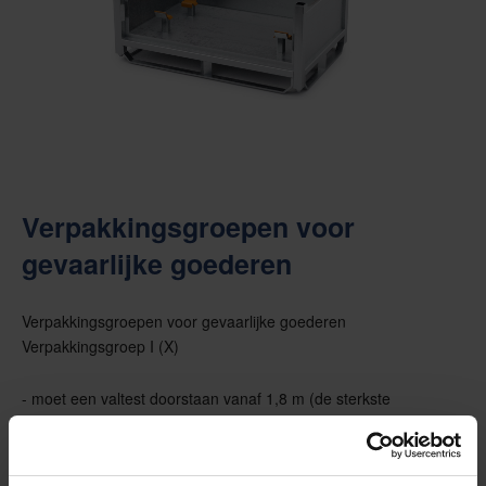
Verpakkingsgroepen voor
gevaarlijke goederen
Verpakkingsgroepen voor gevaarlijke goederen
Verpakkingsgroep I (X)
- moet een valtest doorstaan vanaf 1,8 m (de sterkste
verpakking) voor zeer gevaarlijke goederen. (Giftige stoffen
zoals cyanide en besmettelijke stoffen vereisen deze
verpakkingsgroep).