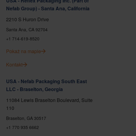
USA - Reflex Packaging Inc. (Part of
Nefab Group) - Santa Ana, California
2210 S Huron Drive
Santa Ana, CA 92704
+1 714-619-8520
Pokaż na mapie
Kontakt
USA - Nefab Packaging South East
LLC - Braselton, Georgia
11084 Lewis Braselton Boulevard, Suite
110
Braselton, GA 30517
+1 770 935 6662