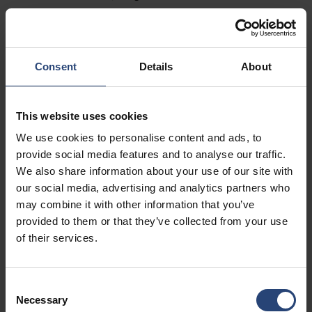
Fairburn, GA 30213
+1 770-935-6662
Pokaż na mapie
Consent
Details
About
Kontakt
This website uses cookies
USA - Nefab Packaging North LLC -
We use cookies to personalise content and ads, to
Illinois
provide social media features and to analyse our traffic.
We also share information about your use of our site with
1539 Hunter Rd
our social media, advertising and analytics partners who
Hanover Park, IL 60133
may combine it with other information that you’ve
provided to them or that they’ve collected from your use
+1 630-451-5345 x50103
of their services.
Pokaż na mapie
Kontakt
Consent
Necessary
Selection