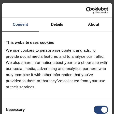
Fairburn, GA 30213
+1 770-935-6662
Pokaż na mapie
Consent
Details
About
Kontakt
This website uses cookies
USA - Nefab Packaging North LLC -
We use cookies to personalise content and ads, to
Illinois
provide social media features and to analyse our traffic.
We also share information about your use of our site with
1539 Hunter Rd
our social media, advertising and analytics partners who
Hanover Park, IL 60133
may combine it with other information that you’ve
provided to them or that they’ve collected from your use
+1 630-451-5345 x50103
of their services.
Pokaż na mapie
Kontakt
Consent
Necessary
Selection