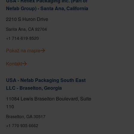
USA - Reflex Packaging Inc. (Part of
Nefab Group) - Santa Ana, California
2210 S Huron Drive
Santa Ana, CA 92704
+1 714-619-8520
Pokaż na mapie
Kontakt
USA - Nefab Packaging South East
LLC - Braselton, Georgia
11084 Lewis Braselton Boulevard, Suite
110
Braselton, GA 30517
+1 770 935 6662