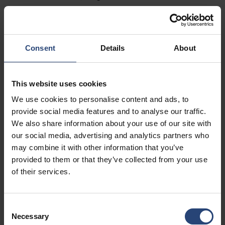
Fairburn, GA 30213
+1 770-935-6662
Pokaż na mapie
Consent
Details
About
Kontakt
This website uses cookies
USA - Nefab Packaging North LLC -
We use cookies to personalise content and ads, to
Illinois
provide social media features and to analyse our traffic.
We also share information about your use of our site with
1539 Hunter Rd
our social media, advertising and analytics partners who
Hanover Park, IL 60133
may combine it with other information that you’ve
provided to them or that they’ve collected from your use
+1 630-451-5345 x50103
of their services.
Pokaż na mapie
Kontakt
Consent
Necessary
Selection