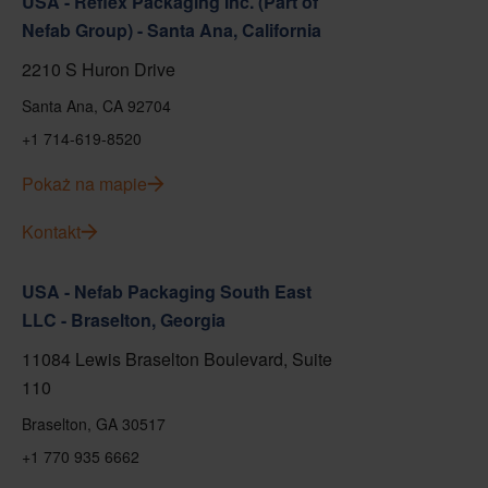
USA - Reflex Packaging Inc. (Part of
Nefab Group) - Santa Ana, California
2210 S Huron Drive
Santa Ana, CA 92704
+1 714-619-8520
Pokaż na mapie
Kontakt
USA - Nefab Packaging South East
LLC - Braselton, Georgia
11084 Lewis Braselton Boulevard, Suite
110
Braselton, GA 30517
+1 770 935 6662