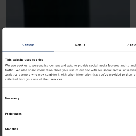
Consent
Details
Abou
This website uses cookies
We use cookies to personalise content and ads, to provide social media features and to ana
traffic. We also share information about your use of our site with our social media, advertis
analytics partners who may combine it with other information that you’ve provided to them o
collected from your use of their services.
Consent
Necessary
Selection
Preferences
Statistics