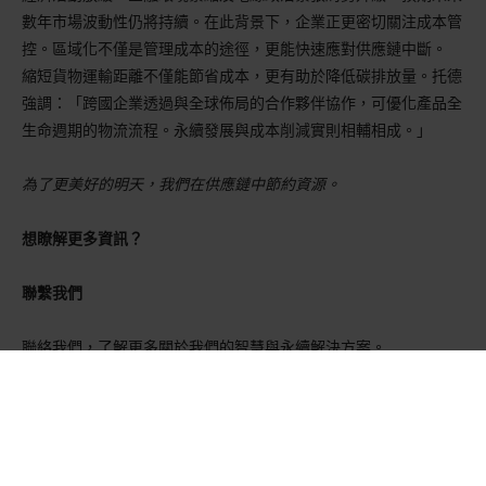
數年市場波動性仍將持續。在此背景下，企業正更密切關注成本管
控。區域化不僅是管理成本的途徑，更能快速應對供應鏈中斷。
縮短貨物運輸距離不僅能節省成本，更有助於降低碳排放量。托德
強調：「跨國企業透過與全球佈局的合作夥伴協作，可優化產品全
生命週期的物流流程。永續發展與成本削減實則相輔相成。」
為了更美好的明天，我們在供應鏈中節約資源。
想瞭解更多資訊？
聯繫我們
聯絡我們，了解更多關於我們的智慧與永續解決方案。
瞭解更多資訊
GreenCalc
Nefab 自主研發的認證計算器，能精準量化並呈現我們的解決方案