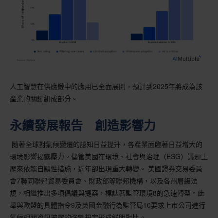
人工智慧在供應鏈中的應用已全面展開，預計到2025年將成為該
產業的關鍵組成部分。
永續發展報告 創造影響力
隨著全球對氣候變遷的認知日益提升，各產業面臨著日益增大的
環境影響揭露壓力。儘管美國在環境、社會與治理（ESG）議題上
歷來依賴自願性措施，近年卻出現重大轉變。 美國證券交易委員
會7聯同聯邦貿易委員會、財政部等聯邦機構，以及各州層級法
規，相繼推出多項倡議與提案，標誌著監管環境8的急速轉型。此
舉與歐盟的具體指令9及英國金融行為監管局10要求上市公司進行
氣候相關資訊披露的強制規定形成鮮明對比。