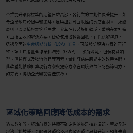
企業提升環保標準的期望日益高漲，各行業的主動性顯著提升。如
今企業聚焦於碳中和策略，反映出對可回收性的高度重視。「永續
原則已深深植根於客戶需求，尤其在包裝設計領域，重點在於打造
可直接回收的解決方案，便於使用後輕鬆回收。」托德解釋道。
透過全面的
生命週期分析（LCA）工具，
可驗證新解決方案的可行
性。該工具考量全球暖化潛勢（GWP）、水能消耗、包裝材質類
型、運輸模式及物流流程等因素，量化評估供應鏈中的改善空間。
此軟體能精確計算現行方案與提案方案在環境效益與財務節省方面
的差異，協助企業驗證最佳選擇。
區域化策略回應降低成本的需求
過去數年間，經濟前景的持續不確定性始終是核心議題。鑒於全球
經濟活動放緩、金融環境緊縮及地緣政治緊張局勢升級，預期未來