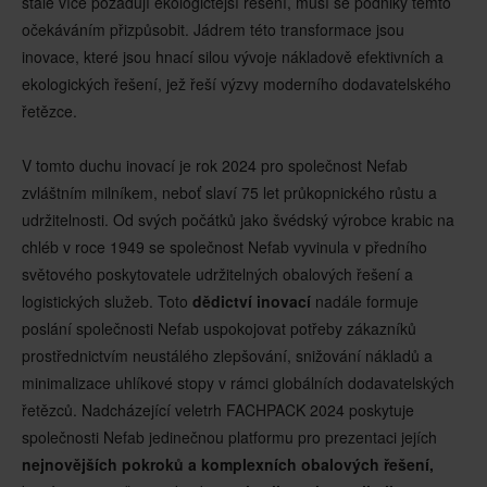
stále více požadují ekologičtější řešení, musí se podniky těmto
očekáváním přizpůsobit. Jádrem této transformace jsou
inovace, které jsou hnací silou vývoje nákladově efektivních a
ekologických řešení, jež řeší výzvy moderního dodavatelského
řetězce.
V tomto duchu inovací je rok 2024 pro společnost Nefab
zvláštním milníkem, neboť slaví 75 let průkopnického růstu a
udržitelnosti. Od svých počátků jako švédský výrobce krabic na
chléb v roce 1949 se společnost Nefab vyvinula v předního
světového poskytovatele udržitelných obalových řešení a
logistických služeb. Toto
dědictví inovací
nadále formuje
poslání společnosti Nefab uspokojovat potřeby zákazníků
prostřednictvím neustálého zlepšování, snižování nákladů a
minimalizace uhlíkové stopy v rámci globálních dodavatelských
řetězců. Nadcházející veletrh FACHPACK 2024 poskytuje
společnosti Nefab jedinečnou platformu pro prezentaci jejích
nejnovějších pokroků a komplexních obalových řešení,