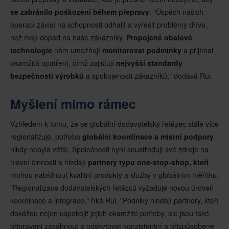
se zabránilo poškození během přepravy
. "Úspěch našich
operací závisí na schopnosti odhalit a vyřešit problémy dříve,
než mají dopad na naše zákazníky.
Propojené obalové
technologie
nám umožňují
monitorovat podmínky
a přijímat
okamžitá opatření, čímž zajišťují
nejvyšší standardy
bezpečnosti výrobků
a spokojenosti zákazníků," dodává Rui.
Myšlení mimo rámec
Vzhledem k tomu, že se globální dodavatelský řetězec stále více
regionalizuje, potřeba
globální koordinace a místní podpory
nikdy nebyla větší. Společnosti nyní soustřeďují své zdroje na
hlavní činnosti a hledají
partnery typu one-stop-shop, kteří
mohou nabídnout kvalitní produkty a služby v globálním měřítku.
"Regionalizace dodavatelských řetězců vyžaduje novou úroveň
koordinace a integrace," říká Rui. "Podniky hledají partnery, kteří
dokážou nejen uspokojit jejich okamžité potřeby, ale jsou také
připraveni zasáhnout a poskytovat konzistentní a přizpůsobené