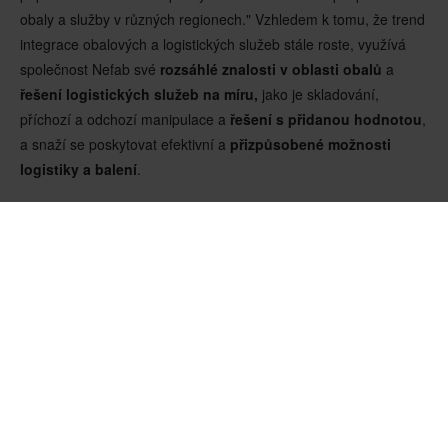
obaly a služby v různých regionech." Vzhledem k tomu, že trend
integrace obalových a logistických služeb stále roste, využívá
společnost Nefab své
rozsáhlé znalosti v oblasti obalů
a
řešení logistických služeb na míru,
jako je skladování,
příchozí a odchozí manipulace a
řešení s přidanou hodnotou
,
a snaží se poskytovat efektivní a
přizpůsobené možnosti
logistiky a balení
.
Růst společnosti Nefab je příkladem toho, jak se společnosti
mohou přizpůsobovat změnám tím, že dodávají spolehlivé
výrobky a vyvíjejí své služby tak, aby vyhovovaly novým výzvám.
"Naším přístupem vždy bylo proměnit výzvy v příležitosti k
rozvoji," dodává Rui. "Naše
globální působnost
nám
umožňuje poskytovat stejnou úroveň kvality a konzistence na
všech trzích, což našim klientům zajišťuje
spolehlivý výkon
a
spolehlivé dodávky
."