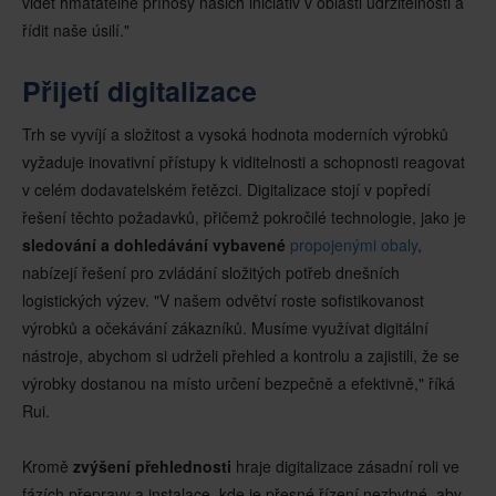
vidět hmatatelné přínosy našich iniciativ v oblasti udržitelnosti a
řídit naše úsilí."
Přijetí digitalizace
Trh se vyvíjí a složitost a vysoká hodnota moderních výrobků
vyžaduje inovativní přístupy k viditelnosti a schopnosti reagovat
v celém dodavatelském řetězci. Digitalizace stojí v popředí
řešení těchto požadavků, přičemž pokročilé technologie, jako je
sledování a dohledávání vybavené
propojenými obaly
,
nabízejí řešení pro zvládání složitých potřeb dnešních
logistických výzev. "V našem odvětví roste sofistikovanost
výrobků a očekávání zákazníků. Musíme využívat digitální
nástroje, abychom si udrželi přehled a kontrolu a zajistili, že se
výrobky dostanou na místo určení bezpečně a efektivně," říká
Rui.
Kromě
zvýšení přehlednosti
hraje digitalizace zásadní roli ve
fázích přepravy a instalace, kde je přesné řízení nezbytné, aby