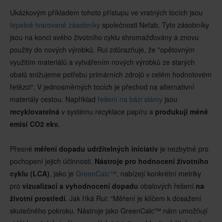
Ukázkovým příkladem tohoto přístupu ve vratných tocích jsou
tepelně tvarované zásobníky
společnosti Nefab. Tyto zásobníky
jsou na konci svého životního cyklu shromažďovány a znovu
použity do nových výrobků. Rui zdůrazňuje, že "opětovným
využitím materiálů a vytvářením nových výrobků ze starých
obalů snižujeme potřebu primárních zdrojů v celém hodnotovém
řetězci". V jednosměrných tocích je přechod na alternativní
materiály cestou. Například
řešení na bázi slámy
jsou
recyklovatelná
v systému recyklace papíru a
produkují méně
emisí CO2 ekv.
Přesné
měření dopadu udržitelných iniciativ
je nezbytné pro
pochopení jejich účinnosti.
Nástroje pro hodnocení životního
cyklu (LCA)
, jako je
GreenCalc™
, nabízejí konkrétní metriky
pro
vizualizaci a vyhodnocení dopadu
obalových řešení
na
životní prostředí
. Jak říká Rui: "Měření je klíčem k dosažení
skutečného pokroku. Nástroje jako GreenCalc™ nám umožňují