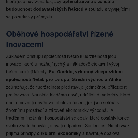
která jsou navržena tak, aby
optimalizovala a zajistila
budoucnost dodavatelských řetězců v
souladu s vyvíjejícími
se požadavky průmyslu.
Oběhové hospodářství řízené
inovacemi
Základem přístupu společnosti Nefab k udržitelnosti jsou
inovace, které umožňují rychlý a nákladově efektivní vývoj
řešení pro její klienty.
Rui Garrido, výkonný viceprezident
společnosti Nefab pro Evropu, Střední východ a Afriku
,
zdůrazňuje, že "udržitelnost představuje jedinečnou příležitost
pro inovace. Neustále hledáme nové, udržitelné materiály, které
nám umožňují navrhovat obalová řešení, jež jsou šetrná k
životnímu prostředí a zároveň ekonomicky výhodná." V
tradičním lineárním hospodářství se obaly, které dosáhly konce
svého životního cyklu, stávají odpadem. Společnost Nefab však
přijímá principy
cirkulární ekonomiky
a navrhuje obalová