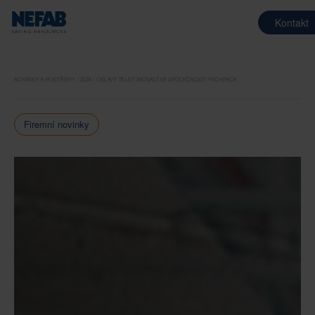
Kontakt
NOVINKY A POSTŘEHY
2024
OSLAVY 75 LET INOVACÍ VE SPOLEČNOSTI FACHPACK
Firemní novinky