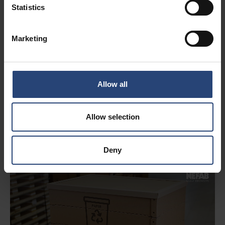
Statistics
Přečtěte si o bezproblémové integraci
Marketing
Udržitelné
Allow all
jednosměrné
paletové ohrádky
Allow selection
Deny