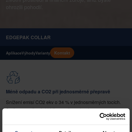
ohrozili pohodlí.
EDGEPAK COLLAR
Kontakt
Aplikace
Výhody
Varianty
Méně odpadu a CO2 při jednosměrné přepravě
Snížení emisí CO2 ekv o 34 % v jednosměrných tocích.
Snižuje množství skládkovaného odpadu o 49 % v
jednosměrných tocích* díky papírovým recyklovatelným
paletovým ohrádkám.