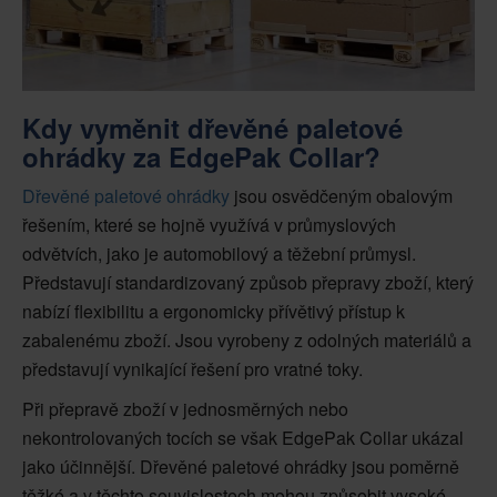
Kdy vyměnit dřevěné paletové
ohrádky za EdgePak Collar?
Dřevěné paletové ohrádky
jsou osvědčeným obalovým
řešením, které se hojně využívá v průmyslových
odvětvích, jako je automobilový a těžební průmysl.
Představují standardizovaný způsob přepravy zboží, který
nabízí flexibilitu a ergonomicky přívětivý přístup k
zabalenému zboží. Jsou vyrobeny z odolných materiálů a
představují vynikající řešení pro vratné toky.
Při přepravě zboží v jednosměrných nebo
nekontrolovaných tocích se však EdgePak Collar ukázal
jako účinnější. Dřevěné paletové ohrádky jsou poměrně
těžké a v těchto souvislostech mohou způsobit vysoké