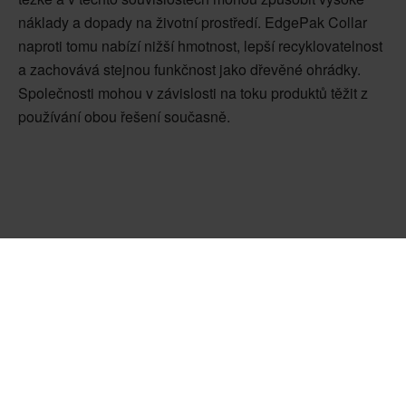
náklady a dopady na životní prostředí. EdgePak Collar
naproti tomu nabízí nižší hmotnost, lepší recyklovatelnost
a zachovává stejnou funkčnost jako dřevěné ohrádky.
Společnosti mohou v závislosti na toku produktů těžit z
používání obou řešení současně.
Výhody EdgePak
Collar