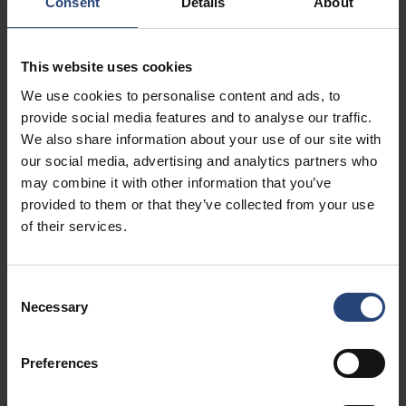
Consent
Details
About
Prozkoumejte výhody udržitelnosti
This website uses cookies
Nižší náklady na dopravu
We use cookies to personalise content and ads, to
provide social media features and to analyse our traffic.
O 40 % lehčí než dřevěné paletové ohrádky. Nižší
We also share information about your use of our site with
hmotnost snižuje přepravní náklady, zejména při letecké
our social media, advertising and analytics partners who
přepravě. Přechod na EdgePak Collar může snížit
may combine it with other information that you’ve
náklady na leteckou přepravu až o 16 %.
provided to them or that they’ve collected from your use
Podívejte se, jak ušetřit na dopravě
of their services.
Consent
Pohodlí paletových nástavců
Necessary
Selection
Díky rychlé montáži, flexibilní výšce, standardním
rozměrům a značné pevnosti funguje EdgePak Collar
Preferences
podobně jako dřevěné paletové ohrádky, což usnadňuje
integraci do stávajících procesů.