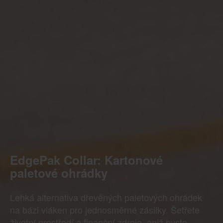
EdgePak Collar: Kartonové
paletové ohrádky
Lehká alternativa dřevěných paletových ohrádek
na bázi vláken pro jednosměrné zásilky. Šetřete
životní prostředí a finanční zdroje, aniž byste