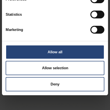
zajištění a ochranu výrobků.
Statistics
Marketing
Vložky do obalů a
vnitřní kování na
Allow all
zakázku
Allow selection
Deny