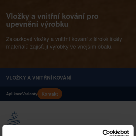
Vložky a vnitřní kování pro
upevnění výrobku
Zakázkové vložky a vnitřní kování z široké škály
materiálů zajišťují výrobky ve vnějším obalu.
VLOŽKY A VNITŘNÍ KOVÁNÍ
Kontakt
Aplikace
Varianty
Úsporné přizpůsobení