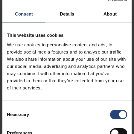
Vložky a vnitřní tvarovky lze navrhnout tak, aby nabývaly
Consent
Details
About
různých tvarů a co nejefektivněji přizpůsobovaly
standardizovaná řešení vnějších obalů konkrétním
potřebám.
This website uses cookies
We use cookies to personalise content and ads, to
provide social media features and to analyse our traffic.
We also share information about your use of our site with
Široký výběr materiálů
our social media, advertising and analytics partners who
V závislosti na požadavcích mohou být vložky a vnitřní
may combine it with other information that you’ve
kování vyrobeny z široké škály materiálů od plastů přes
provided to them or that they’ve collected from your use
vlnitou lepenku až po dřevěné kování.
of their services.
Consent
Necessary
Zkonstruováno a testováno
Selection
Inženýři společnosti Nefab navrhují a testují vložky a
Preferences
vnitřní kování tak, aby splňovaly požadavky zákazníků na