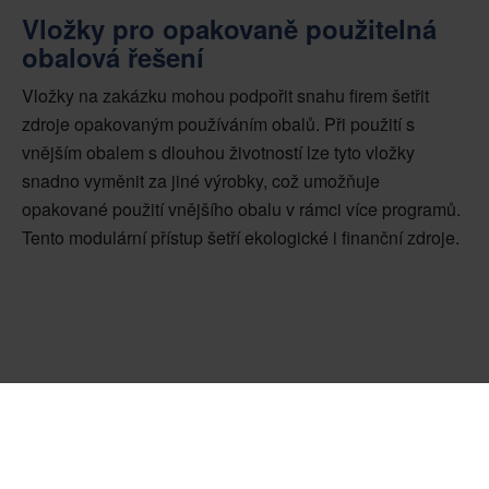
Vložky pro opakovaně použitelná
obalová řešení
Vložky na zakázku mohou podpořit snahu firem šetřit
zdroje opakovaným používáním obalů. Při použití s
vnějším obalem s dlouhou životností lze tyto vložky
snadno vyměnit za jiné výrobky, což umožňuje
opakované použití vnějšího obalu v rámci více programů.
Tento modulární přístup šetří ekologické i finanční zdroje.